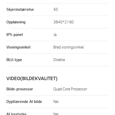
Skjermstørrelse
65
Oppløsning
3840*2160
IPS-panel
Ja
Visningsvinkel
Bred visningsvinkel
BLU-type
Direkte
VIDEO(BILDEKVALITET)
Bilde-prosessor
Quad Core Prosessor
Dyptlærende AI bilde
Nei
AI lysstyrke
Nei