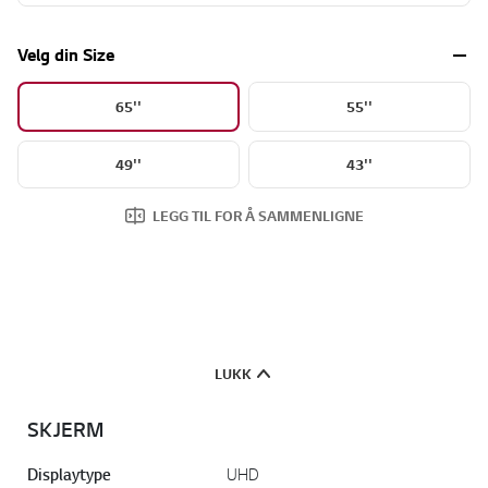
Velg din Size
65''
55''
49''
43''
LEGG TIL FOR Å SAMMENLIGNE
LUKK
SKJERM
Displaytype
UHD