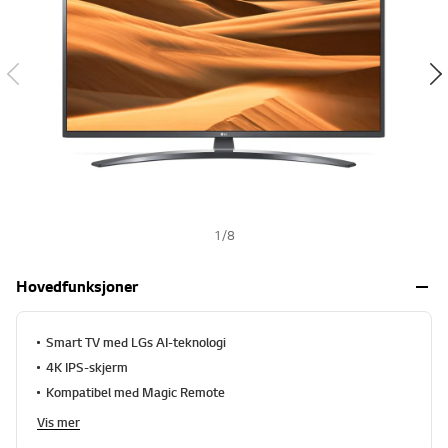
t
s
a
l
h
e
r
.
S
a
m
m
e
s
i
d
e
1
/
8
l
e
n
Hovedfunksjoner
k
e
.
Smart TV med LGs AI-teknologi
4K IPS-skjerm
Kompatibel med Magic Remote
Vis mer