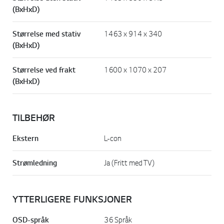
(BxHxD)
Størrelse med stativ
1463 x 914 x 340
(BxHxD)
Størrelse ved frakt
1600 x 1070 x 207
(BxHxD)
TILBEHØR
Ekstern
L-con
Strømledning
Ja (Fritt med TV)
YTTERLIGERE FUNKSJONER
OSD-språk
36 Språk