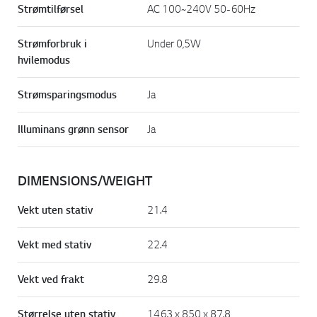
Strømtilførsel
AC 100~240V 50-60Hz
Strømforbruk i
Under 0,5W
hvilemodus
Strømsparingsmodus
Ja
Illuminans grønn sensor
Ja
DIMENSIONS/WEIGHT
Vekt uten stativ
21.4
Vekt med stativ
22.4
Vekt ved frakt
29.8
Størrelse uten stativ
1463 x 850 x 87.8