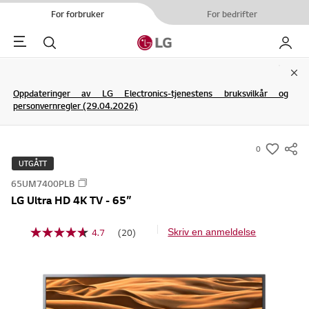
For forbruker
For bedrifter
Menu
Søk
My LG
Clo
Oppdateringer av LG Electronics-tjenestens bruksvilkår og
personvernregler (29.04.2026)
0
s
UTGÅTT
u
65UM7400PLB
m
LG Ultra HD 4K TV - 65”
m
a
4.7
(20)
Skriv en anmeldelse
L
r
e
y
s
2
-
0
w
o
m
i