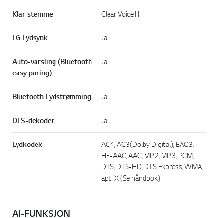
Klar stemme
Clear Voice III
LG Lydsynk
Ja
Auto-varsling (Bluetooth
Ja
easy paring)
Bluetooth Lydstrømming
Ja
DTS-dekoder
Ja
Lydkodek
AC4, AC3(Dolby Digital), EAC3,
HE-AAC, AAC, MP2, MP3, PCM,
DTS, DTS-HD, DTS Express, WMA,
apt-X (Se håndbok)
AI-FUNKSJON