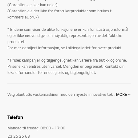
(Garantien dekker kun deler)
(Garantien gjelder ikke for forbrukerprodukter som brukes til
kommersiell bruk)
* Bildene som viser de ulike funksjonene er kun for illustrasjonsformål
og er ikke nødvendigvis en nøyaktig representasjon av det faktiske
produktet.
For mer detaljert informasjon, se i bildegalleriet for hvert produkt.
* Priser, kampanjer og tilgjengelighet kan variere fra butikk og online.
Prisene kan endres uten varsel. Mengden er begrenset. Kontakt din
lokale forhandler for endelig pris og tilgjengelighet.
Velg blant LGs vaskemaskiner med den nyeste innovative teknikken, blant annet:
MORE
Direct drive-teknologi: Siden LGs vaskemaskiner ikke har drivreim og reimskive øker Inverter Direct Drive-motoren vaskemaskinens effektivitet. I tillegg til å redusere energiforbruket og risikoen for slitasjeskader, blir lydnivået mer behagelig. 10 års garanti på motoren er standard for alle LGs vaskemaskiner.
Telefon
TrueStream: Med LGs revolusjonerende TrueStream-vaskemaskiner med damp kan du si farvel til krøllete klær samtidig som 99,8 % av alt dyrehår, støv, midd og andre vanlige allergener elimineres.
Mandag til fredag: 08:00 - 17:00
6 motion: Ved å hente inspirasjon fra håndvasklignende bevegelser utfører vaskemaskiner med 6 Motion Direct Drive forskjellige bevegelser avhengig av hvilket vaskeprogram som velges. I tillegg til å gi fantastisk rene klær, er vaskeprogrammene svært skånsomme mot alle typer materialer.
23 25 25 63