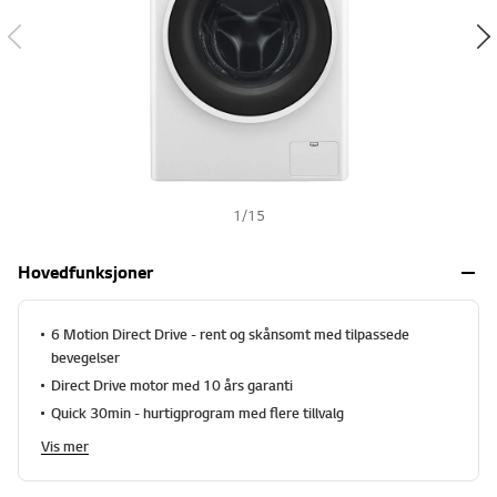
s
h
1
/
15
Hovedfunksjoner
6 Motion Direct Drive - rent og skånsomt med tilpassede
bevegelser
Direct Drive motor med 10 års garanti
Quick 30min - hurtigprogram med flere tillvalg
Vis mer