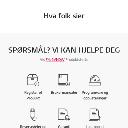
Hva folk sier
SPØRSMÅL? VI KAN HJELPE DEG
Vis
F4J6VN0W
Produktstøtte
Register et
Brukermanualer
Programvare og
Produkt
oppdateringer
Reservedeler og
Garanti
Last opp et