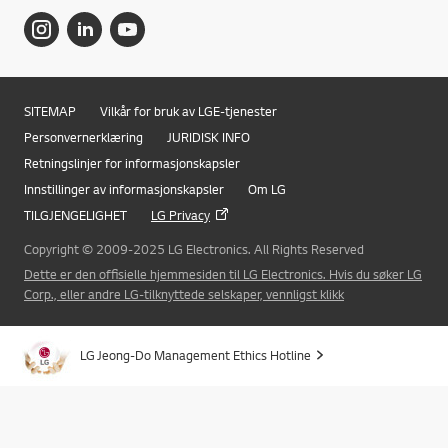
SITEMAP
Vilkår for bruk av LGE-tjenester
Personvernerklæring
JURIDISK INFO
Retningslinjer for informasjonskapsler
Innstillinger av informasjonskapsler
Om LG
TILGJENGELIGHET
LG Privacy
Copyright © 2009-2025 LG Electronics. All Rights Reserved
Dette er den offisielle hjemmesiden til LG Electronics. Hvis du søker LG
Corp., eller andre LG-tilknyttede selskaper, vennligst klikk
Online Chat
LG Jeong-Do Management Ethics Hotline
Gå ti