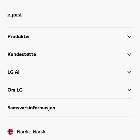
LG’s vaskemaskiner og tørketromler er designet med det samme fokuset på smarte funksjoner og brukervennlighet som alle våre
e-post
Produkter
Kundestøtte
LG AI
Om LG
Samsvarsinformasjon
Nordic, Norsk