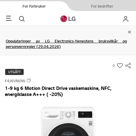
For forbruker
For bedrifter
Menu
Søk
My LG
Clo
Oppdateringer av LG Electronics-tjenestens bruksvilkår og
personvernregler (29.04.2026)
0
s
UTGÅTT
u
F4J6VN0W
m
1-9 kg 6 Motion Direct Drive vaskemaskine, NFC,
m
energiklasse A+++ ( -20%)
a
r
y
-
w
i