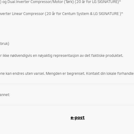
g Dual Inverter Compressor/Motor (Tørk) (20 år for LG SIGNATURE)*
nverter Linear Compressor (20 år for Centum System & LG SIGNATURE )*
 bruk)
er ikke nødvendigvis en nøyaktig representasjon av det faktiske produktet.
isene kan endres uten varsel. Mengden er begrenset. Kontakt din lokale forhandler 
annet:
motoren vaskemaskinens effektivitet. I tillegg til å redusere energiforbruket og risikoen for slitasjeskader, blir
e-post
an du si farvel til krøllete klær samtidig som 99,8 % av alt dyrehår, støv, mi
ion Direct Drive forskjellige bevegelser avhengig av hvilket vaskeprogram som velges. I tillegg til å gi 