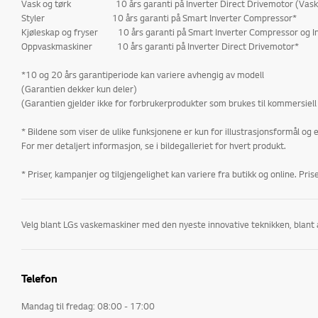
Vask og tørk 10 års garanti på Inverter Direct Drivemotor (Vask) o
Styler 10 års garanti på Smart Inverter Compressor*
Kjøleskap og fryser 10 års garanti på Smart Inverter Compressor og I
Oppvaskmaskiner 10 års garanti på Inverter Direct Drivemotor*
*10 og 20 års garantiperiode kan variere avhengig av modell
(Garantien dekker kun deler)
(Garantien gjelder ikke for forbrukerprodukter som brukes til kommersiell
* Bildene som viser de ulike funksjonene er kun for illustrasjonsformål og 
For mer detaljert informasjon, se i bildegalleriet for hvert produkt.
* Priser, kampanjer og tilgjengelighet kan variere fra butikk og online. Pr
Velg blant LGs vaskemaskiner med den nyeste innovative teknikken, blant 
Direct drive-teknologi: Siden LGs vaskemaskiner ikke har drivreim og reimskive øker Inverter Direct Drive-
Telefon
TrueStream: Med LGs revolusjonerende TrueStream-vaskemaskiner med damp k
Mandag til fredag: 08:00 - 17:00
6 motion: Ved å hente inspirasjon fra håndvasklignende bevegelser utfører vaskemaskiner med 6 Mot