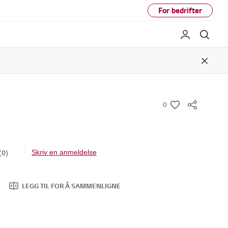
For bedrifter
My LG
Søk
Close
0
w
i
s
h
(0)
Skriv en anmeldelse
I
n
g
e
LEGG TIL FOR Å SAMMENLIGNE
n
v
u
r
d