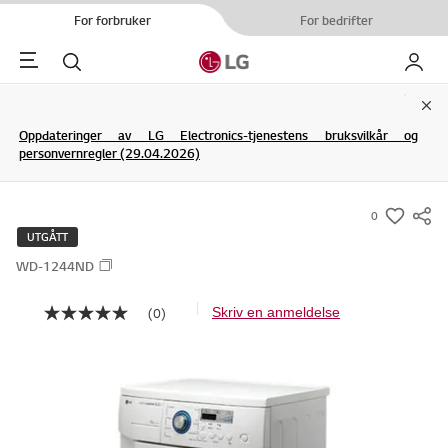
For forbruker
For bedrifter
Menu
Søk
My LG
Clo
Oppdateringer av LG Electronics-tjenestens bruksvilkår og
personvernregler (29.04.2026)
0
s
UTGÅTT
u
WD-1244ND
m
m
(0)
Skriv en anmeldelse
I
a
n
r
g
e
y
n
-
v
u
w
r
i