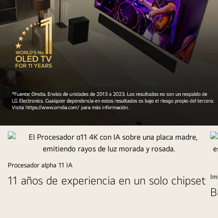
La
perspectiva
superior
de
Procesador alpha 11 IA
un
Im
11 años de experiencia en un solo chipset
hombre
B
y
una