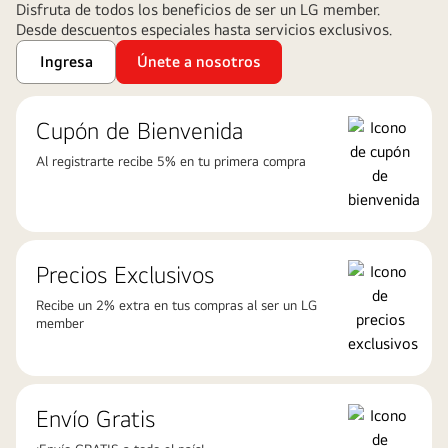
Disfruta de todos los beneficios de ser un LG member.
el
Desde descuentos especiales hasta servicios exclusivos.
riesgo
propio
Ingresa
Únete a nosotros
del
tercero.
Cupón de Bienvenida
Visita https://www.omdia.com/ para
más
Al registrarte recibe 5% en tu primera compra
información”.
Precios Exclusivos
Recibe un 2% extra en tus compras al ser un LG
member
Envío Gratis