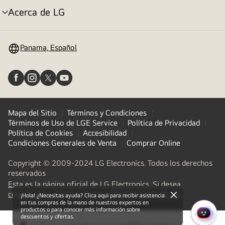
Acerca de LG
Alternar
menú
Panama, Español
Mapa del Sitio
Términos y Condiciones
Términos de Uso de LGE Service
Política de Privacidad
Política de Cookies
Accesibilidad
Condiciones Generales de Venta
Comprar Online
Copyright © 2009-2024 LG Electronics. Todos los derechos
reservados
Esta es la página oficial de LG Electronics. Si desea
(
opens
conectarse a LG Corp. U otras filiales de LG, de clic
¡Hola! ¿Necesitas ayuda? Clica aquí para recibir asistencia
close
in
en tus compras de la mano de nuestros expertos en
productos o para conocer más información sobre
a
descuentos y ofertas.
MENÚ
new