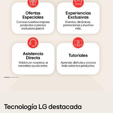
LG
Family
club
Tecnología LG destacada