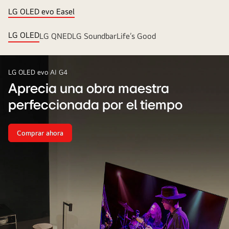
LG OLED evo Easel
LG OLED
LG QNED
LG Soundbar
Life’s Good
LG OLED evo AI G4
Aprecia una obra maestra
perfeccionada por el tiempo
Comprar ahora
Aprecia
una
obra
maestra
perfeccionada
por
el
tiempo