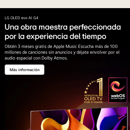
mujer
mirando
un
LG OLED evo AI G4
concierto
Una obra maestra perfeccionada
en
por la experiencia del tiempo
un
OLED
Obtén 3 meses gratis de Apple Music Escucha más de 100
millones de canciones sin anuncios y déjate envolver por el
TV
audio espacial con Dolby Atmos.
grande
en
Más información
Una
un
obra
maestra
departamento
perfeccionada
moderno.
por
la
El
experiencia
del
emblema
tiempo
“OLED
TV
número
1