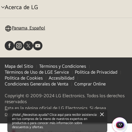
Acerca de LG
Alternar
menú
Panama, Español
Mapa del Sitio
Términos y Condiciones
Términos de Uso de LGE Service
Política de Privacidad
Política de Cookies
Accesibilidad
Condiciones Generales de Venta
Comprar Online
Copyright © 2009-2024 LG Electronics. Todos los derechos
reservados
Esta es la página oficial de LG Electronics. Si desea
(
opens
conectarse a LG Corp. U otras filiales de LG, de clic
¡Hola! ¿Necesitas ayuda? Clica aquí para recibir asistencia
close
in
en tus compras de la mano de nuestros expertos en
productos o para conocer más información sobre
a
descuentos y ofertas.
MENÚ
new