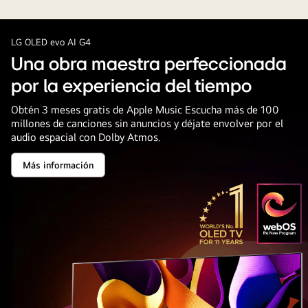
mujer
mirando
un
LG OLED evo AI G4
concierto
Una obra maestra perfeccionada
en
por la experiencia del tiempo
un
OLED
Obtén 3 meses gratis de Apple Music Escucha más de 100
millones de canciones sin anuncios y déjate envolver por el
TV
audio espacial con Dolby Atmos.
grande
en
Más información
Una
un
obra
maestra
departamento
perfeccionada
moderno.
por
la
El
experiencia
del
emblema
tiempo
“OLED
TV
número
1