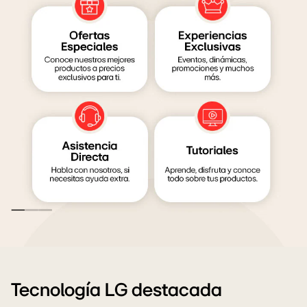
LG
Family
club
Tecnología LG destacada