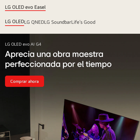
LG OLED evo Easel
LG OLED
LG QNED
LG Soundbar
Life’s Good
LG OLED evo AI G4
Aprecia una obra maestra
perfeccionada por el tiempo
Comprar ahora
Aprecia
una
obra
maestra
perfeccionada
por
el
tiempo