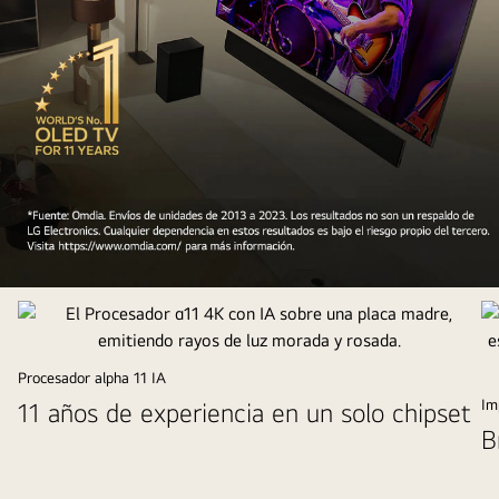
La
perspectiva
superior
de
Procesador alpha 11 IA
un
Im
11 años de experiencia en un solo chipset
hombre
B
y
una