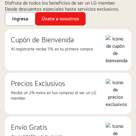
Disfruta de todos los beneficios de ser un LG member.
el
Desde descuentos especiales hasta servicios exclusivos.
riesgo
propio
Ingresa
Únete a nosotros
del
tercero.
Cupón de Bienvenida
Visita https://www.omdia.com/ para
más
Al registrarte recibe 5% en tu primera compra
información”.
Precios Exclusivos
Recibe un 2% extra en tus compras al ser un LG
member
Envío Gratis