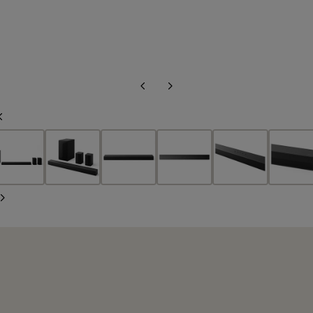
Diapositiva
Siguiente
anterior
diapositiva
Diapositiva
anterior
Siguiente
diapositiva