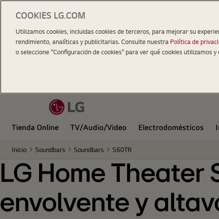
COOKIES LG.COM
LG Home Theater Soundbar de 5.1 canales con so
Utilizamos cookies, incluidas cookies de terceros, para mejorar su experie
rendimiento, analíticas y publicitarias. Consulte nuestra
Política de privac
o seleccione "Configuración de cookies" para ver qué cookies utilizamos y 
Tienda Online
TV/Audio/Video
Electrodomésticos
Inicio
Soundbars
Soundbars
S60TR
LG Home Theater S
envolvente y alta