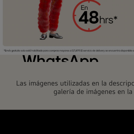
Contáctanos ví
WhatsApp
WhatsApp
LG
Escríbenos y conoce mayor información
Las imágenes utilizadas en la descrip
de los productos que deseas comprar.
galería de imágenes en la