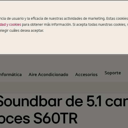
nido envolvente y altavoces S60TR
ncia de usuario y la eficacia de nuestras actividades de marketing. Estas cookie
idad y cookies
para obtener más información. Si acepta todas nuestras cookies, 
elegir cuáles desea aceptar.
Soporte
Informática
Aire Acondicionado
Accesorios
oundbar de 5.1 can
voces S60TR