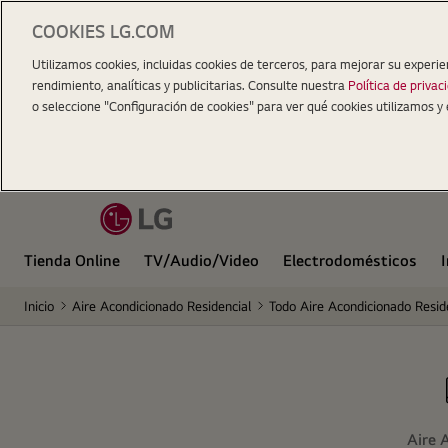
COOKIES LG.COM
Utilizamos cookies, incluidas cookies de terceros, para mejorar su experie
rendimiento, analíticas y publicitarias. Consulte nuestra
Política de privac
o seleccione "Configuración de cookies" para ver qué cookies utilizamos y 
Tienda Online
TV/Audio/Video
Electrodomésticos
Inicio
Aire Acondicionado Residencial
Todo Aire Acondicionado Resid
Aire 