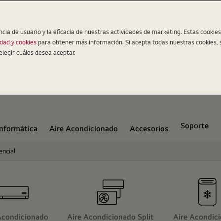
ncia de usuario y la eficacia de nuestras actividades de marketing. Estas cookie
idad y cookies
para obtener más información. Si acepta todas nuestras cookies, 
elegir cuáles desea aceptar.
Soporte
Informática
Aire Acondicionado
Accesorios
encial
Acondicionado
Aire Acondicionado Split
Aire Acondic