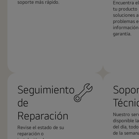
soporte más rápido.
Encuentra e
tu producto 
soluciones a
problemas e
información 
garantía.
Más
Más
información
informació
Seguimiento
Sopo
de
Técni
Reparación
Nuestro serv
disponible l
del día, todo
Revise el estado de su
de la seman
reparación o