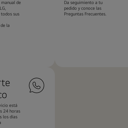
l manual de
Da seguimiento a tu
LG,
pedido y conoce las
 todos sus
Preguntas Frecuentes.
de la
Más
n
información
rte
co
icio está
as 24 horas
s los días
a