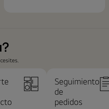
a?
cesites.
rte
Seguimiento
de
cto
pedidos