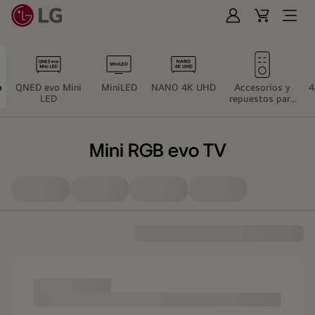
Iniciar
Cart
Open
Sesión
Menu
o
QNED evo Mini
MiniLED
NANO 4K UHD
Accesorios y
4
LED
repuestos para
TV/Video
Mini RGB evo TV