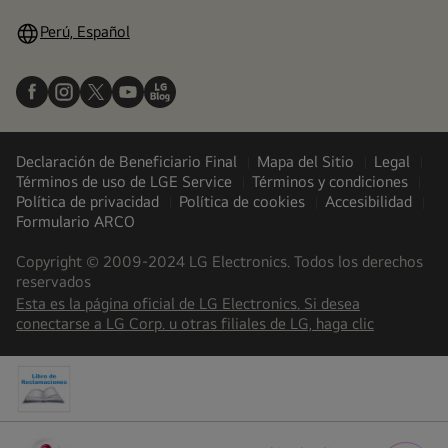
Perú, Español
Declaración de Beneficiario Final
Mapa del Sitio
Legal
Términos de uso de LGE Service
Términos y condiciones
Política de privacidad
Política de cookies
Accesibilidad
Formulario ARCO
Copyright © 2009-2024 LG Electronics. Todos los derechos
reservados
Esta es la página oficial de LG Electronics. Si desea
(
opens
conectarse a LG Corp. u otras filiales de LG, haga clic
in
a
new
tab
)