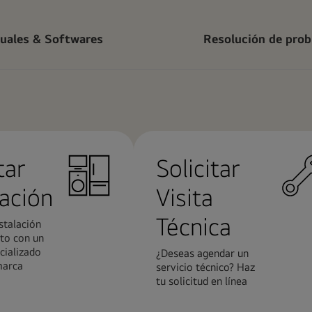
uales & Softwares
Resolución de pro
tar
Solicitar
lación
Visita
Técnica
stalación
to con un
cializado
¿Deseas agendar un
marca
servicio técnico? Haz
tu solicitud en línea