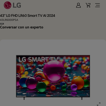
Iniciar
Cart
Open
Sesión
Menu
43" LG FHD LR60 Smart TV AI 2024
43LR6000PSA
Copy model name
Conversar con un experto