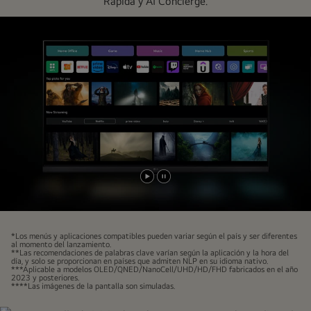
Rápida y AI Concierge.
la
pantalla
y
llenan
el
espacio.
Reproducir
Pausar
video
video
*Los menús y aplicaciones compatibles pueden variar según el país y ser diferentes
al momento del lanzamiento.
**Las recomendaciones de palabras clave varían según la aplicación y la hora del
día, y solo se proporcionan en países que admiten NLP en su idioma nativo.
***Aplicable a modelos OLED/QNED/NanoCell/UHD/HD/FHD fabricados en el año
2023 y posteriores.
****Las imágenes de la pantalla son simuladas.
Pausar