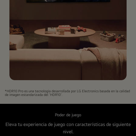
Una
familia
*HDR10 Pro es una tecnología desarrollada por LG Electronics basada en la calidad
de imagen estandarizada del 'HDR10'.
sentada
en
el
Poder de juego
suelo
Eleva tu experiencia de juego con características de siguiente
de
nivel.
un