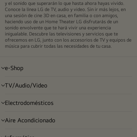
y el sonido que superarán lo que hasta ahora hayas vivido.
Conoce la línea LG de TV, audio y video. Sin ir más lejos, en
una sesión de cine 3D en casa, en familia o con amigos,
haciendo uso de un Home Theater LG disfrutarás de un
sonido envolvente que te hará vivir una experiencia
inigualable. Descubre las televisiones y servicios que te
ofrecemos en LG, junto con los accesorios de TV y equipos de
música para cubrir todas las necesidades de tu casa.
e-Shop
alternar
menú
TV/Audio/Video
alternar
menú
Electrodomésticos
alternar
menú
Aire Acondicionado
alternar
menú