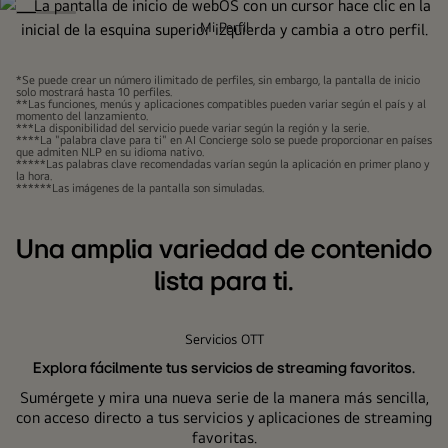
video
Mi Perfil
Explora un centro de TV que es solo tuyo.
*Se puede crear un número ilimitado de perfiles, sin embargo, la pantalla de inicio
Ve solo lo que deseas con un perfil personal, con selecciones
solo mostrará hasta 10 perfiles.
especiales para ti. Disfruta de acceso rápido a tus
**Las funciones, menús y aplicaciones compatibles pueden variar según el país y al
momento del lanzamiento.
aplicaciones frecuentes y recomendaciones de contenido.
***La disponibilidad del servicio puede variar según la región y la serie.
****La "palabra clave para ti" en AI Concierge solo se puede proporcionar en países
que admiten NLP en su idioma nativo.
*****Las palabras clave recomendadas varían según la aplicación en primer plano y
la hora.
******Las imágenes de la pantalla son simuladas.
Una amplia variedad de contenido
lista para ti.
Servicios OTT
Explora fácilmente tus servicios de streaming favoritos.
Sumérgete y mira una nueva serie de la manera más sencilla,
con acceso directo a tus servicios y aplicaciones de streaming
favoritas.