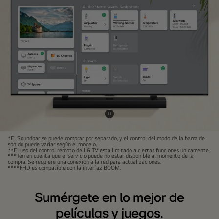
Video,
Disney+
y
Apple
TV+.
Pausar
video
*El Soundbar se puede comprar por separado, y el control del modo de la barra de
sonido puede variar según el modelo.
**El uso del control remoto de LG TV está limitado a ciertas funciones únicamente.
***Ten en cuenta que el servicio puede no estar disponible al momento de la
compra. Se requiere una conexión a la red para actualizaciones.
****FHD es compatible con la interfaz BOOM.
Sumérgete en lo mejor de
películas y juegos.