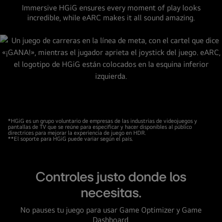
Immersive HGiG ensures every moment of play looks
salón
incredible, while eARC makes it all sound amazing.
poco
iluminado
junto
a
una
pequeña
mesa,
mirando
hacia
*HGiG es un grupo voluntario de empresas de las industrias de videojuegos y
un
pantallas de TV que se reúne para especificar y hacer disponibles al público
directrices para mejorar la experiencia de juego en HDR.
TV
**El soporte para HGiG puede variar según el país.
LG
en
Controles justo donde los
la
pared
necesitas.
que
No pauses tu juego para usar Game Optimizer y Game
muestra
Dashboard.