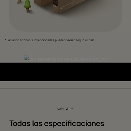
Embalaje
*Las asociaciones subvencionadas pueden variar según el país.
LG
FHD
sobre
fondo
beige
con
árboles
ilustrados.
Cerrar
Todas las especificaciones