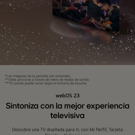
LG
TV
*Las imágenes de la pantalla son simuladas.
**Debe activarse a través del menú de modos de sonido.
mientras
***El sonido puede variar según el entorno de escucha.
burbujas
webOS 23
de
sonido
Sintoniza con la mejor experiencia
y
televisiva
ondas
salen
Descubre una TV diseñada para ti, con Mi Perfil, Tarjeta
de