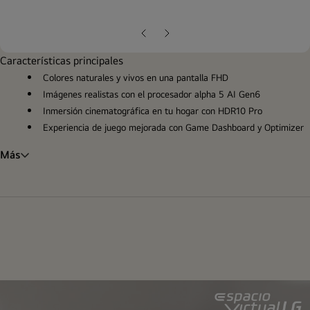
ope
gall
pop
Diapositiva
Siguiente
anterior
diapositiva
Características principales
Colores naturales y vivos en una pantalla FHD
Imágenes realistas con el procesador alpha 5 AI Gen6
Inmersión cinematográfica en tu hogar con HDR10 Pro
Experiencia de juego mejorada con Game Dashboard y Optimizer
Más