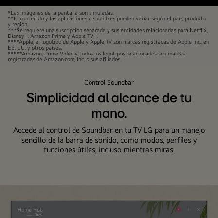
Aparecen
*Las imágenes de la pantalla son simuladas.
**El contenido y las aplicaciones disponibles pueden variar según el país, producto
seis
y región.
***Se requiere una suscripción separada y sus entidades relacionadas para Netflix,
miniaturas
Disney+, Amazon Prime y Apple TV+.
****Apple, el logotipo de Apple y Apple TV son marcas registradas de Apple Inc., en
de
EE. UU. y otros países.
*****Amazon, Prime Video y todos los logotipos relacionados son marcas
películas
registradas de Amazon.com, Inc. o sus afiliados.
y
programas
Control Soundbar
de
Simplicidad al alcance de tu
televisión
mano.
y,
debajo,
Accede al control de Soundbar en tu TV LG para un manejo
los
sencillo de la barra de sonido, como modos, perfiles y
funciones útiles, incluso mientras miras.
logotipos
de
LG
Channels,
Netflix,
Prime