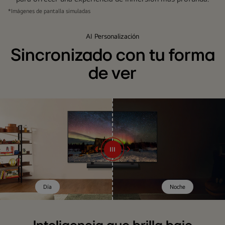
púrpura
*Imágenes de pantalla simuladas
y
en
AI Personalización
penumbra.
Sincronizado con tu forma
A
la
de ver
izquierda
se
muestra
«SDR»
y
la
imagen
es
borrosa.
Día
Noche
A
la
derecha,