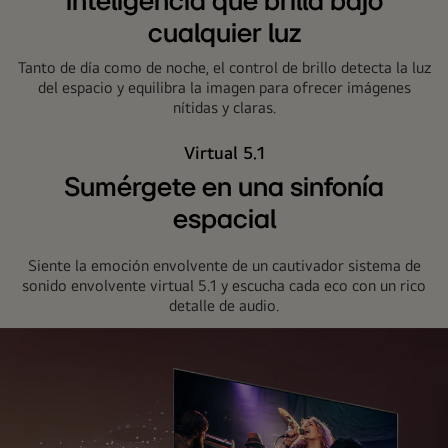
Inteligencia que brilla bajo
se
muestra
cualquier luz
«HDR10
Tanto de día como de noche, el control de brillo detecta la luz
Pro»
del espacio y equilibra la imagen para ofrecer imágenes
y
nítidas y claras.
la
imagen
Virtual 5.1
es
Sumérgete en una sinfonía
clara
espacial
y
nítidamente
definida.
Siente la emoción envolvente de un cautivador sistema de
sonido envolvente virtual 5.1 y escucha cada eco con un rico
detalle de audio.