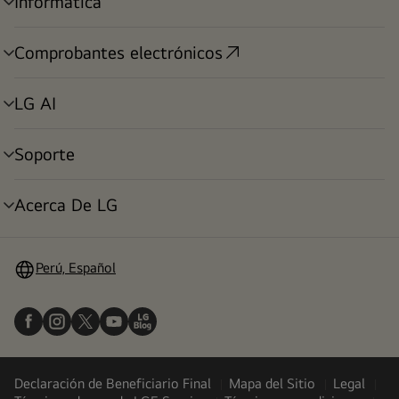
Informática
alternar
menú
Comprobantes electrónicos
alternar
menú
LG AI
alternar
menú
Soporte
alternar
menú
Acerca De LG
alternar
menú
Perú, Español
Declaración de Beneficiario Final
Mapa del Sitio
Legal