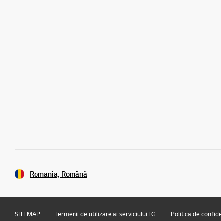
Romania, Română
SITEMAP
Termenii de utilizare ai serviciului LG
Politica de confid