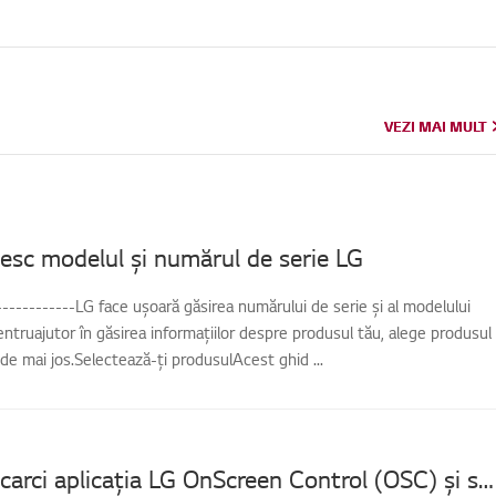
VEZI MAI MULT
VEZI MAI MULT
sc modelul și numărul de serie LG
-------------LG face ușoară găsirea numărului de serie și al modelului
entruajutor în găsirea informațiilor despre produsul tău, alege produsul
 de mai jos.Selectează-ți produsulAcest ghid ...
Cum să descarci aplicația LG OnScreen Control (OSC) și să actualizezi software-ul sau firmware-ul monitorului