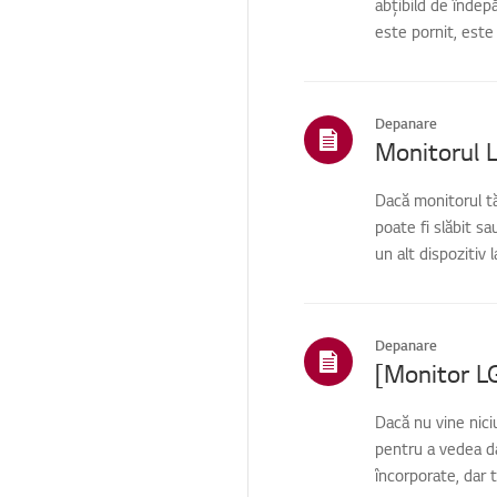
abțibild de înde
este pornit, este
Depanare
Monitorul L
Dacă monitorul tă
poate fi slăbit s
un alt dispozitiv 
Depanare
[Monitor LG
Dacă nu vine niciu
pentru a vedea da
încorporate, dar t