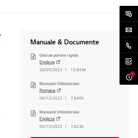
Manuale & Documente
Ghid de pornire rapida
Engleza
26/05/2023
12.843K
1
Manualul Utilizatorului
Romana
06/12/2022
7.640K
Manualul Utilizatorului
Engleza
05/12/2022
7.623K