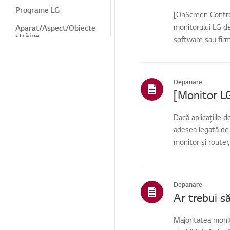
Programe LG
[OnScreen Control
monitorului LG de 
Aparat/Aspect/Obiecte
străine
software sau firm
Meniu/Setări
Instalare/Conexiune
periferică
Depanare
Canale
TV/Rețele/Aplicații
Dacă aplicațiile 
Vânzări / Promovare /
adesea legată de c
Instalare / Specificații
monitor și router,
Piese / Cerere de
accesorii
Serviciu de curățenie
Depanare
TS (Suport tehnic)
Altele
Majoritatea monit