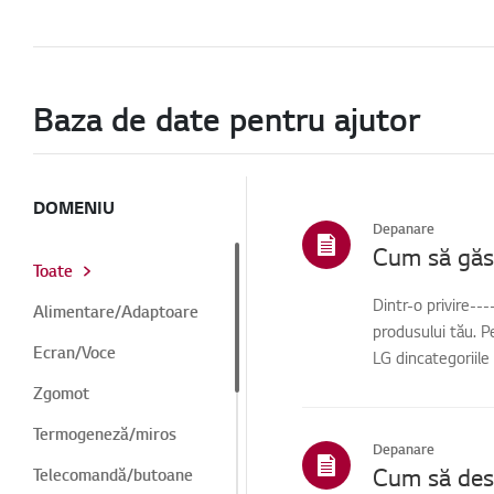
Baza de date pentru ajutor
DOMENIU
Depanare
Cum să găse
Toate
Dintr-o privire--
Alimentare/Adaptoare
produsului tău. P
Ecran/Voce
LG dincategoriile
Zgomot
Termogeneză/miros
Depanare
Telecomandă/butoane