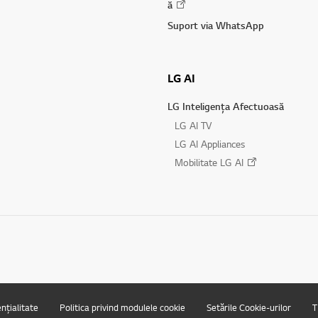
ă
Suport via WhatsApp
LG AI
LG Inteligența Afectuoasă
LG AI TV
LG AI Appliances
Mobilitate LG AI
ențialitate
Politica privind modulele cookie
Setările Cookie-urilor
T