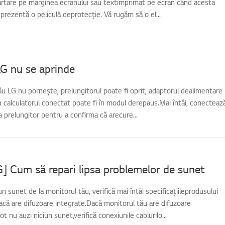
părtare pe marginea ecranului sau textimprimat pe ecran când acesta
 prezentă o peliculă deprotecție. Vă rugăm să o el...
G nu se aprinde
u LG nu pornește, prelungitorul poate fi oprit, adaptorul dealimentare
au calculatorul conectat poate fi în modul derepaus.Mai întâi, conecteaz
la prelungitor pentru a confirma că arecure...
] Cum să repari lipsa problemelor de sunet
n sunet de la monitorul tău, verifică mai întâi specificațiileprodusului
că are difuzoare integrate.Dacă monitorul tău are difuzoare
ot nu auzi niciun sunet,verifică conexiunile cablurilo...