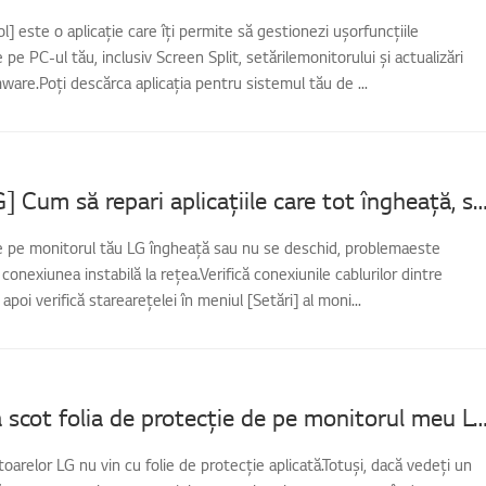
] este o aplicație care îți permite să gestionezi ușorfuncțiile
pe PC-ul tău, inclusiv Screen Split, setărilemonitorului și actualizări
ware.Poți descărca aplicația pentru sistemul tău de ...
[Monitor LG] Cum să repari aplicațiile care tot îngheață, se blochează sau 
de pe monitorul tău LG îngheață sau nu se deschid, problemaeste
onexiunea instabilă la rețea.Verifică conexiunile cablurilor dintre
 apoi verifică starearețelei în meniul [Setări] al moni...
Ar trebui să scot folia de protecție de pe monitoru
oarelor LG nu vin cu folie de protecție aplicată.Totuși, dacă vedeți un