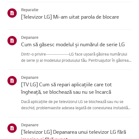
se poate conecta, problema este probabil la route...
Reparatie
[Televizor LG] Mi-am uitat parola de blocare
Depanare
Cum să găsesc modelul și numărul de serie LG
Dintr-o privire---------------LG face ușoară găsirea numărului
de serie și al modelului produsului tău. Pentruajutor în găsirea
informațiilor despre produsul tău, alege produsul LG
dincategoriile de mai jos.Selectează-ți produsulAcest ghid ...
Depanare
[TV LG] Cum să repari aplicațiile care tot
îngheață, se blochează sau nu se încarcă
Dacă aplicațiile de pe televizorul LG se blochează sau nu se
deschid, problemaeste adesea legată de conexiunea instabilă
la rețea.Verifică conexiunile de cablu dintre televizor și router,
apoi verifică starearețelei în meniul [Setări] al te...
Depanare
[Televizor LG] Depanarea unui televizor LG fără