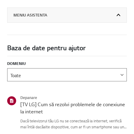
MENIU ASISTENTA
Baza de date pentru ajutor
DOMENIU
Depanare
[TV LG] Cum să rezolvi problemele de conexiune
la internet
Dacă televizorul tău LG nu se conectează la internet, verifică
mai întâi dacăalte dispozitive, cum ar fi un smartphone sau un
laptop, se pot conecta laaceeași rețea.Dacă niciun dispozitiv nu