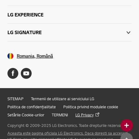
LG EXPERIENCE
LG SIGNATURE
Romania, Română
SITEMAP
Termenii de utilizare ai serviciului LG
Politica de confidențialitate
Politica privind modulele cookie
Setările Cookie-urilor
TERMENI
LG Privacy
Copyright © 2009-2025 LG Electronics. Toate drepturile rezervate.
Aceasta este pagina oficiala LG Electronics. Daca doresti sa accesezi
Online Chat