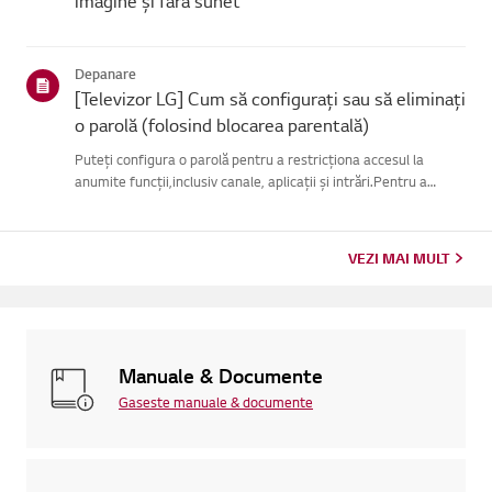
imagine și fără sunet
Depanare
[Televizor LG] Cum să configurați sau să eliminați
o parolă (folosind blocarea parentală)
Puteți configura o parolă pentru a restricționa accesul la
anumite funcții,inclusiv canale, aplicații și intrări.Pentru a
utiliza această funcție, trebuie mai întâi să activați funcția
Blocareîn meniul Siguranță (consultați secțiunea intitu...
VEZI MAI MULT
Manuale & Documente
Gaseste manuale & documente