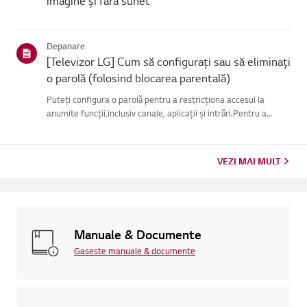
imagine și fără sunet
Depanare
[Televizor LG] Cum să configurați sau să eliminați
o parolă (folosind blocarea parentală)
Puteți configura o parolă pentru a restricționa accesul la
anumite funcții,inclusiv canale, aplicații și intrări.Pentru a
utiliza această funcție, trebuie mai întâi să activați funcția
Blocareîn meniul Siguranță (consultați secțiunea intitu...
VEZI MAI MULT
Manuale & Documente
Gaseste manuale & documente