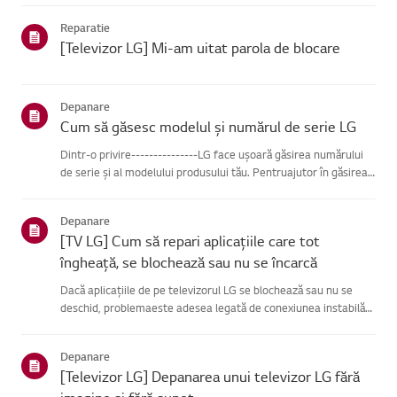
se poate conecta, problema este probabil la route...
Reparatie
[Televizor LG] Mi-am uitat parola de blocare
Depanare
Cum să găsesc modelul și numărul de serie LG
Dintr-o privire---------------LG face ușoară găsirea numărului
de serie și al modelului produsului tău. Pentruajutor în găsirea
informațiilor despre produsul tău, alege produsul LG
dincategoriile de mai jos.Selectează-ți produsulAcest ghid ...
Depanare
[TV LG] Cum să repari aplicațiile care tot
îngheață, se blochează sau nu se încarcă
Dacă aplicațiile de pe televizorul LG se blochează sau nu se
deschid, problemaeste adesea legată de conexiunea instabilă
la rețea.Verifică conexiunile de cablu dintre televizor și router,
apoi verifică starearețelei în meniul [Setări] al te...
Depanare
[Televizor LG] Depanarea unui televizor LG fără