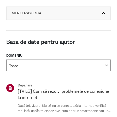
MENIU ASISTENTA
Baza de date pentru ajutor
DOMENIU
Depanare
[TV LG] Cum să rezolvi problemele de conexiune
la internet
Dacă televizorul tău LG nu se conectează la internet, verifică
mai întâi dacăalte dispozitive, cum ar fi un smartphone sau un
laptop, se pot conecta laaceeași rețea.Dacă niciun dispozitiv nu