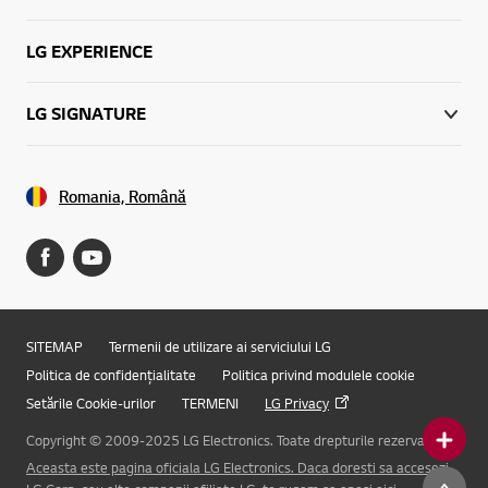
LG EXPERIENCE
LG SIGNATURE
Romania, Română
SITEMAP
Termenii de utilizare ai serviciului LG
Politica de confidențialitate
Politica privind modulele cookie
Setările Cookie-urilor
TERMENI
LG Privacy
Copyright © 2009-2025 LG Electronics. Toate drepturile rezervate.
Aceasta este pagina oficiala LG Electronics. Daca doresti sa accesezi
Online Chat