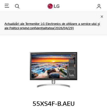
Menu
Cautare
My LG
Clo
Actualizări ale Termenilor LG Electronics de utilizare a service-ului și
ale Politicii privind confidențialitatea(2026/04/29)
55XS4F-B.AEU