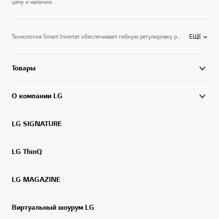
цену и наличие.
Технология Smart Inverter обеспечивает гибкую регулировку режимов работы и экономию электроэнергии. Система очистки воздуха Plasmaster, голосовое управление и эффективное распределение воздуха в помещении — помогают создать комфортную атмосферу.Авторская серия ARTCOOL привлекает внимание оригинальным дизайном — ваш кондиционер может стать не просто функциональным устройством, а оригинальным элементом интерьера.Вдохните полной грудью благодаря сплит-системам LG.
ЕЩЕ
Товары
О компании LG
LG SIGNATURE
LG ThinQ
LG MAGAZINE
Виртуальный шоурум LG