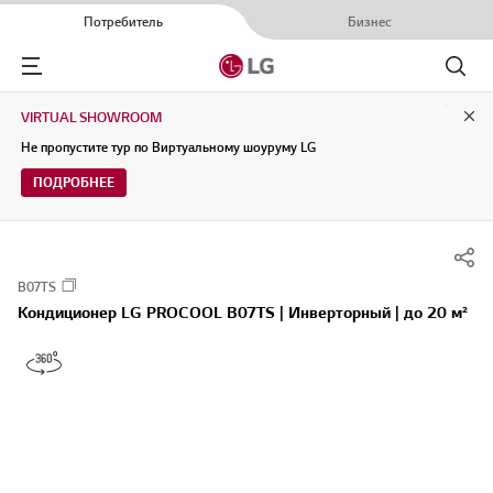
Потребитель
Бизнес
Menu
Поиск
VIRTUAL SHOWROOM
Clo
Не пропустите тур по Виртуальному шоуруму LG
ПОДРОБНЕЕ
B07TS
Кондиционер LG PROCOOL B07TS | Инверторный | до 20 м²