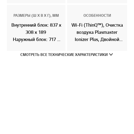
РАЗМЕРЫ (Ш X В X Г), ММ
ОСОБЕННОСТИ
Внутренний блок: 837 x
Wi-Fi (ThinQ™), Очистка
308 x 189
воздуха Plasmaster
Перей
Наружный блок: 717 x
Ionizer Plus, Двойной
483 x 230
инверторный компрессор
СМОТРЕТЬ ВСЕ ТЕХНИЧЕСКИЕ ХАРАКТЕРИСТИКИ
Отзывы
Купить в интернет-магазине