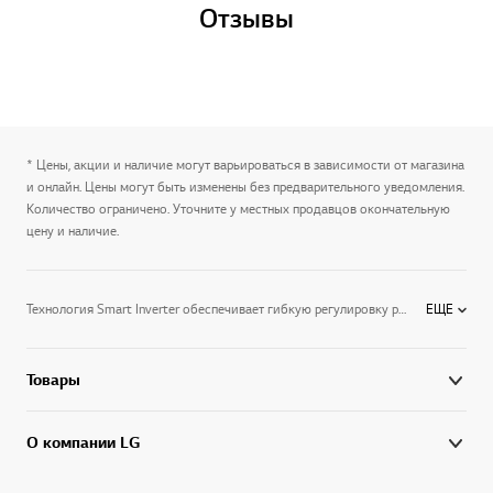
Отзывы
* Цены, акции и наличие могут варьироваться в зависимости от магазина
и онлайн. Цены могут быть изменены без предварительного уведомления.
Количество ограничено. Уточните у местных продавцов окончательную
цену и наличие.
Технология Smart Inverter обеспечивает гибкую регулировку режимов работы и экономию электроэнергии. Система очистки воздуха Plasmaster, голосовое управление и эффективное распределение воздуха в помещении — помогают создать комфортную атмосферу.Авторская серия ARTCOOL привлекает внимание оригинальным дизайном — ваш кондиционер может стать не просто функциональным устройством, а оригинальным элементом интерьера.Вдохните полной грудью благодаря сплит-системам LG.
ЕЩЕ
Товары
О компании LG