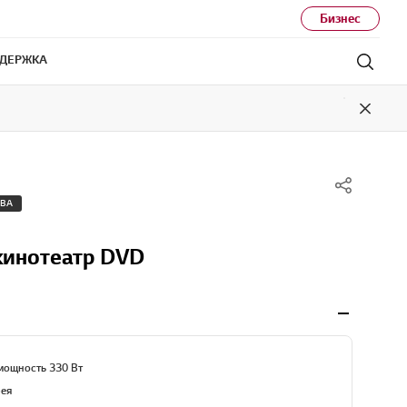
Бизнес
ДЕРЖКА
Поис
Close
ТВА
инотеатр DVD
мощность 330 Вт
рея