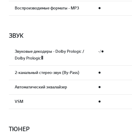
Воспроизводимые форматы - MP3
●
ЗВУК
Звуковые декодеры - Dolby Prologiс /
-/●
Dolby PrologicⅡ
2-канальный стерео-звук (By-Pass)
●
Автоматический эквалайзер
●
VSM
●
ТЮНЕР