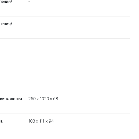
ления/
-
ления/
-
дняя колонка
260 x 1020 x 68
ка
103 x 111 x 94