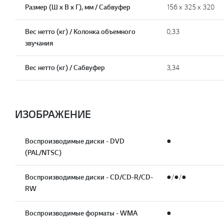
Размер (Ш х В х Г), мм / Сабвуфер
156 x 325 x 320
Вес нетто (кг) / Колонка объемного
0,33
звучания
Вес нетто (кг) / Сабвуфер
3,34
ИЗОБРАЖЕНИЕ
Воспроизводимые диски - DVD
●
(PAL/NTSC)
Воспроизводимые диски - CD/CD-R/CD-
●/●/●
RW
Воспроизводимые форматы - WMA
●