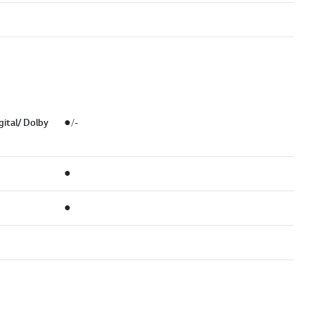
ital/ Dolby
●/-
●
●