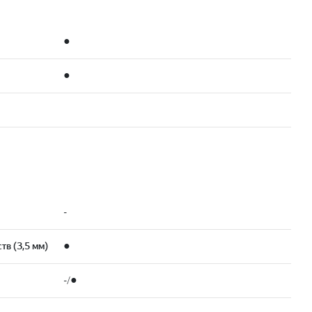
●
●
-
тв (3,5 мм)
●
-/●