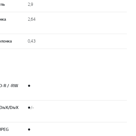
уль
2,9
онка
2,64
колонка
0,43
D-R / -RW
●
DivX/DivX
●/-
JPEG
●