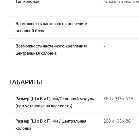
Тип колонок
напольные+полоч
Возможность настенного крепления/
-
основной блок
Возможность настенного крепления/
-
центральная колонка
ГАБАРИТЫ
Размер (Ш х В х Г), мм/Основной модуль
360 x 313 x 62.5
(при установке на плоскость)
Размер (Ш х В х Г), мм / Центральная
200 x 103 x 88
колонка