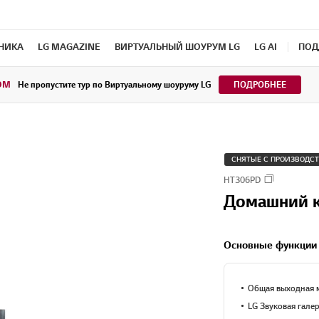
ХНИКА
LG MAGAZINE
ВИРТУАЛЬНЫЙ ШОУРУМ LG
LG AI
ПОД
OM
Не пропустите тур по Виртуальному шоуруму LG
ПОДРОБНЕЕ
СНЯТЫЕ С ПРОИЗВОДС
HT306PD
Домашний к
Основные функции
Общая выходная 
LG Звуковая гале