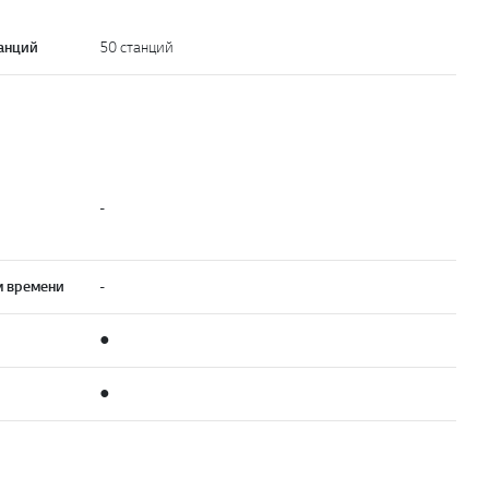
анций
50 станций
-
м времени
-
●
●