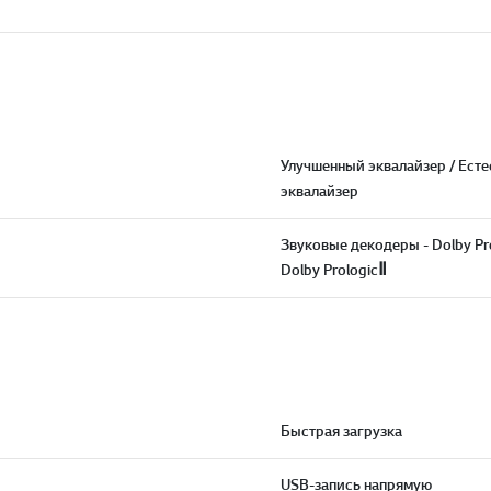
Улучшенный эквалайзер / Ест
эквалайзер
Звуковые декодеры - Dolby Pro
Dolby PrologicⅡ
Быстрая загрузка
USB-запись напрямую