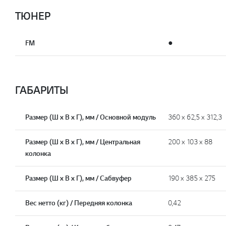
ТЮНЕР
FM
●
ГАБАРИТЫ
Размер (Ш х В х Г), мм / Основной модуль
360 x 62,5 x 312,3
Размер (Ш х В х Г), мм / Центральная
200 x 103 x 88
колонка
Размер (Ш х В х Г), мм / Сабвуфер
190 x 385 x 275
Вес нетто (кг) / Передняя колонка
0,42