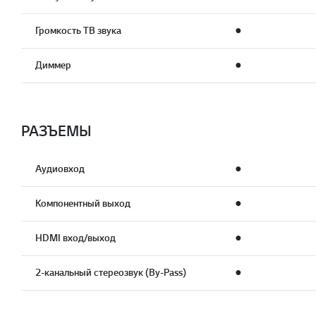
Громкость ТВ звука
●
Диммер
●
РАЗЪЕМЫ
Аудиовход
●
Компонентный выход
●
HDMI вход/выход
●
2-канальный стереозвук (By-Pass)
●