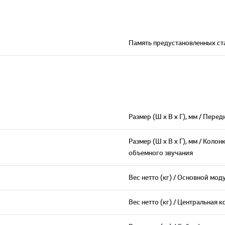
Память предустановленных ст
Размер (Ш х В х Г), мм / Пере
Размер (Ш х В х Г), мм / Колон
объемного звучания
Вес нетто (кг) / Основной мод
Вес нетто (кг) / Центральная 