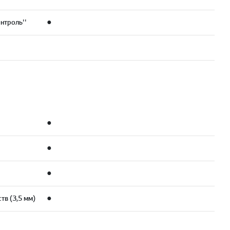
нтроль''
●
●
●
●
тв (3,5 мм)
●