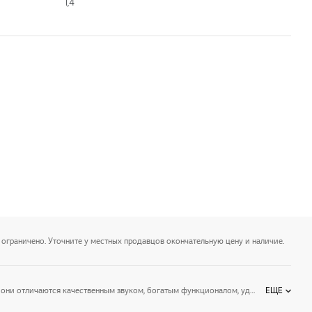
1,4
 ограничено. Уточните у местных продавцов окончательную цену и наличие.
LG Electronics - это аудиосистемы на все случаи жизни. Аудиотехника LG делится на 3 разновидности: музыкальные центры, Bluetooth-колонки, саундбары. Все они отличаются качественным звуком, богатым функционалом, удобством управления, стильным дизайном и надёжностью. Наслаждайтесь любимой музыкой вместе с техникой LG!
ЕЩЕ