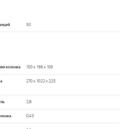
анций
50
дняя колонка
100 x 186 x 100
ка
270 x 1022 x 225
уль
2,8
колонка
0,43