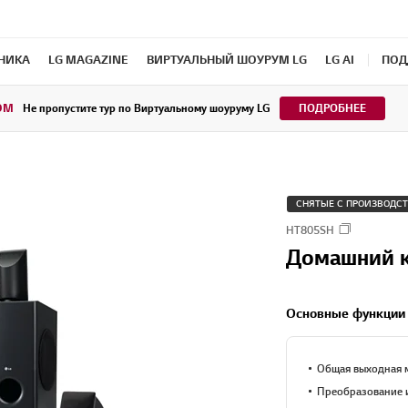
ХНИКА
LG MAGAZINE
ВИРТУАЛЬНЫЙ ШОУРУМ LG
LG AI
ПОД
OM
Не пропустите тур по Виртуальному шоуруму LG
ПОДРОБНЕЕ
СНЯТЫЕ С ПРОИЗВОДС
HT805SH
Домашний к
Основные функции
Общая выходная 
Преобразование и