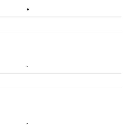
●
-
-