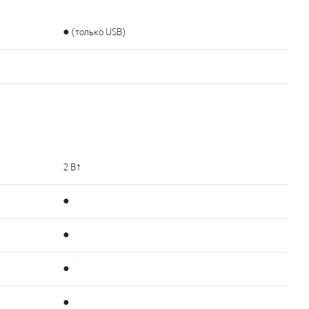
● (только USB)
2 В↑
●
●
●
●