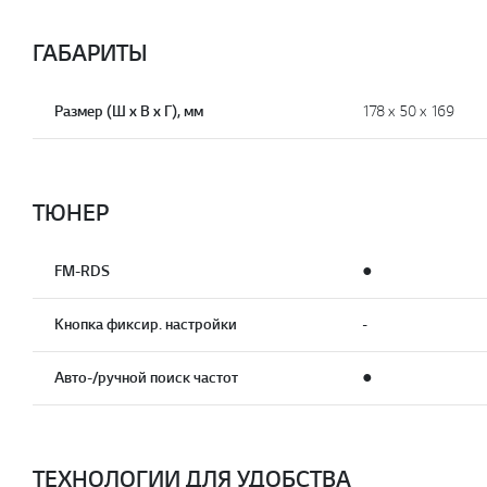
ГАБАРИТЫ
Размер (Ш x В x Г), мм
178 х 50 х 169
ТЮНЕР
FM-RDS
●
Кнопка фиксир. настройки
-
Авто-/ручной поиск частот
●
ТЕХНОЛОГИИ ДЛЯ УДОБСТВА