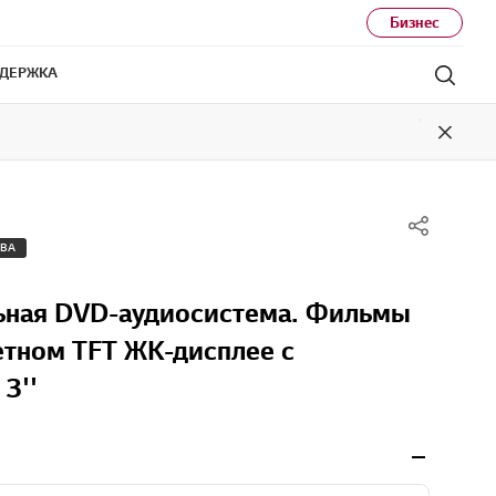
Бизнес
ДЕРЖКА
Поис
Close
ТВА
ная DVD-аудиосистема. Фильмы
етном TFT ЖК-дисплее с
3''