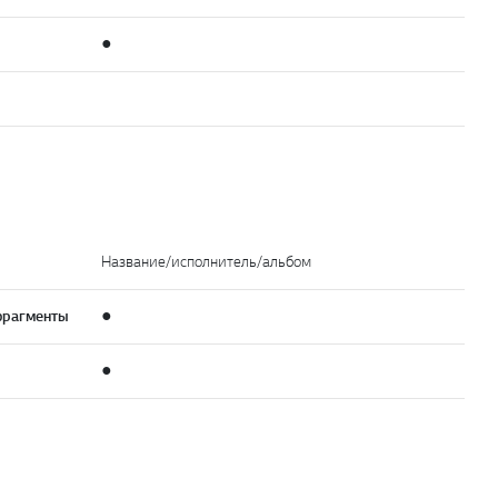
●
Название/исполнитель/альбом
фрагменты
●
●