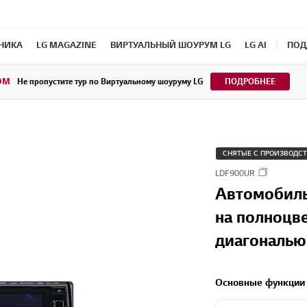
ХНИКА
LG MAGAZINE
ВИРТУАЛЬНЫЙ ШОУРУМ LG
LG AI
ПОД
OM
Не пропустите тур по Виртуальному шоуруму LG
ПОДРОБНЕЕ
СНЯТЫЕ С ПРОИЗВОДС
LDF900UR
Автомобиль
на полноцв
диагональю 
Основные функции