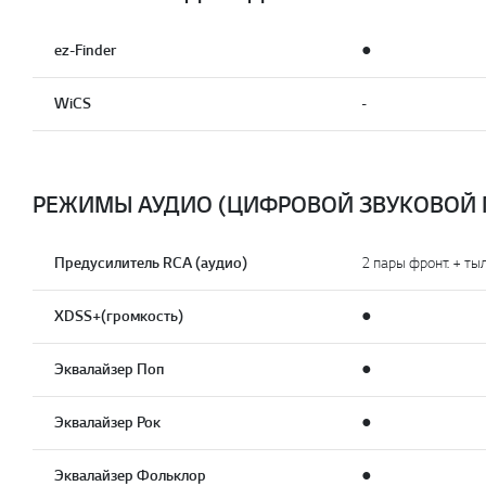
ez-Finder
●
WiCS
-
РЕЖИМЫ АУДИО (ЦИФРОВОЙ ЗВУКОВОЙ 
Предусилитель RCA (аудио)
2 пары фронт. + тыл
XDSS+(громкость)
●
Эквалайзер Поп
●
Эквалайзер Рок
●
Эквалайзер Фольклор
●