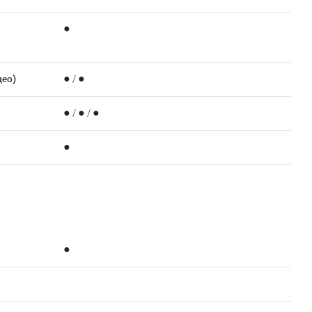
●
ео)
● / ●
● / ● / ●
●
●