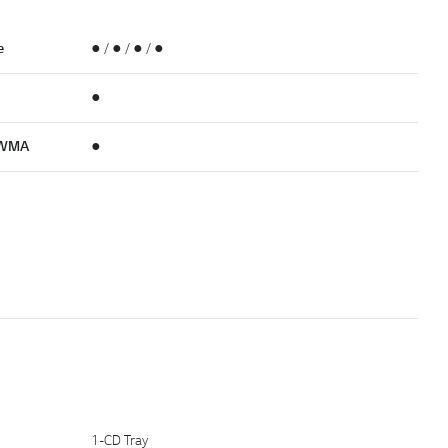
е
● / ● / ● / ●
●
/WMA
●
1-CD Tray