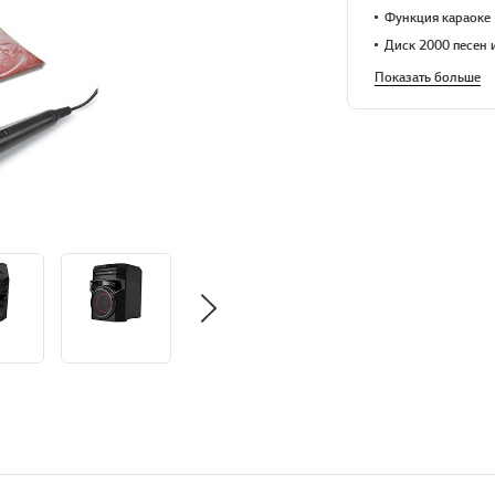
Функция караоке
Диск 2000 песен 
Показать больше