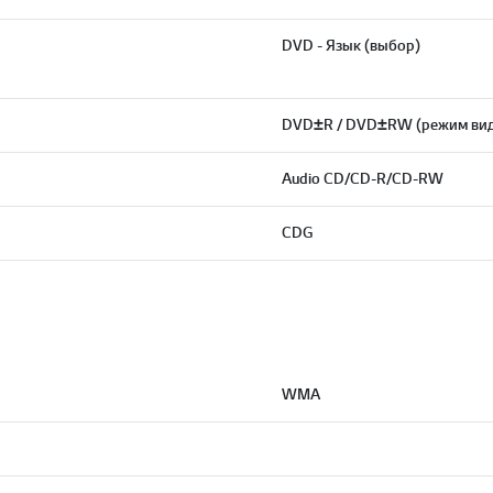
DVD - Язык (выбор)
DVD±R / DVD±RW (режим вид
Audio CD/CD-R/CD-RW
CDG
WMA