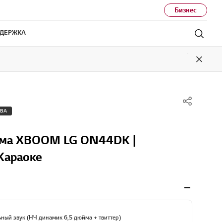
Бизнес
ДЕРЖКА
Поис
Close
ТВА
ема XBOOM LG ON44DK |
 Караоке
ый звук (НЧ динамик 6,5 дюйма + твиттер)