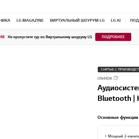
ХНИКА
LG MAGAZINE
ВИРТУАЛЬНЫЙ ШОУРУМ LG
LG AI
ПОД
OM
Не пропустите тур по Виртуальному шоуруму LG
ПОДРОБНЕЕ
СНЯТЫЕ С ПРОИЗВОДС
ON44DK
Аудиосист
Bluetooth |
Основные функции
Мощный 2-канальн