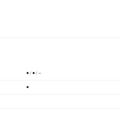
● / ● / —
●