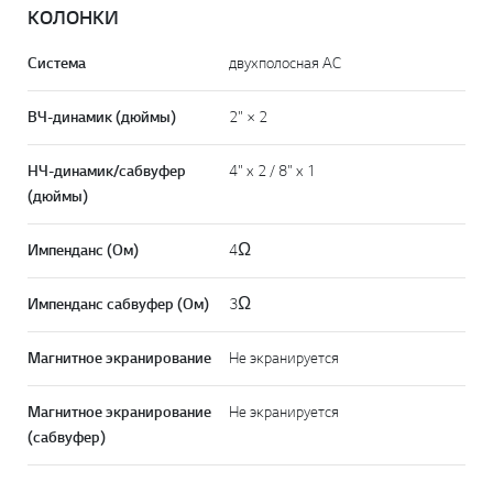
КОЛОНКИ
Система
двухполосная АС
ВЧ-динамик (дюймы)
2" × 2
НЧ-динамик/сабвуфер
4" x 2 / 8" x 1
(дюймы)
Импенданс (Ом)
4Ω
Импенданс сабвуфер (Ом)
3Ω
Магнитное экранирование
Не экранируется
Магнитное экранирование
Не экранируется
(сабвуфер)