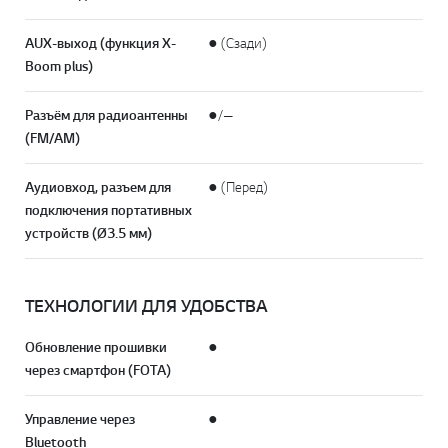
AUX-выход (функция X-
● (Сзади)
Boom plus)
Разъём для радиоантенны
●/—
(FM/AM)
Аудиовход, разъем для
● (Перед)
подключения портативных
устройств (Ø3.5 мм)
ТЕХНОЛОГИИ ДЛЯ УДОБСТВА
Обновление прошивки
●
через смартфон (FOTA)
Управление через
●
Bluetooth