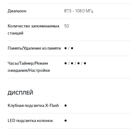
Диапазон
87.5 - 108.0 МГц
Количество запоминаемых
50
станций
Память/Удаление из памяти
● / ●
Часы/Таймер/Режим
● / ● / ● / ●
ожидания/Настройки
ДИСПЛЕЙ
Клубная подсветка X-Flash
●
LED подсветка колонок
●