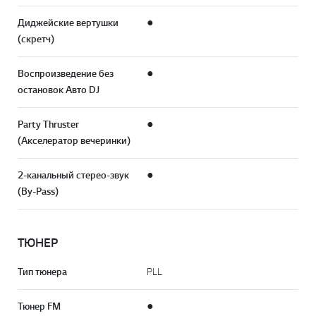
Диджейские вертушки
●
(скретч)
Воспроизведение без
●
остановок Авто DJ
Party Thruster
●
(Акселератор вечеринки)
2-канальный стерео-звук
●
(By-Pass)
ТЮНЕР
Тип тюнера
PLL
Тюнер FM
●