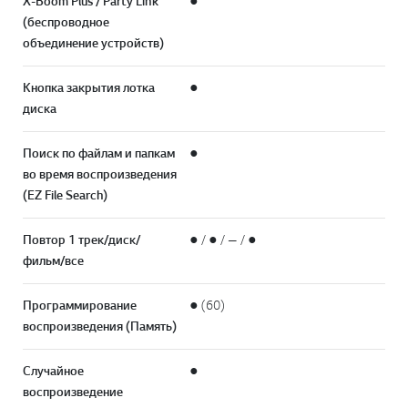
X-Boom Plus / Party Link
●
(беспроводное
объединение устройств)
Кнопка закрытия лотка
●
диска
Поиск по файлам и папкам
●
во время воспроизведения
(EZ File Search)
Повтор 1 трек/диск/
● / ● / — / ●
фильм/все
Программирование
● (60)
воспроизведения (Память)
Случайное
●
воспроизведение