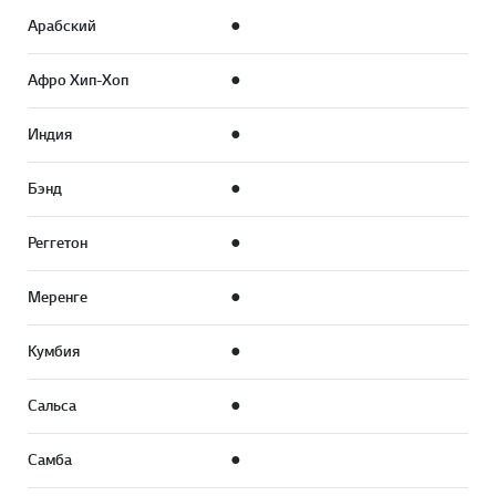
Арабский
●
Афро Хип-Хоп
●
Индия
●
Бэнд
●
Реггетон
●
Меренге
●
Кумбия
●
Сальса
●
Самба
●