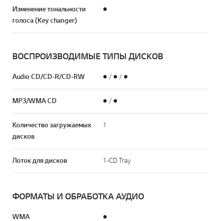
Изменение тональности
●
голоса (Key changer)
ВОСПРОИЗВОДИМЫЕ ТИПЫ ДИСКОВ
Audio CD/CD-R/CD-RW
● / ● / ●
MP3/WMA CD
● / ●
Количество загружаемых
1
дисков
Лоток для дисков
1-CD Tray
ФОРМАТЫ И ОБРАБОТКА АУДИО
WMA
●