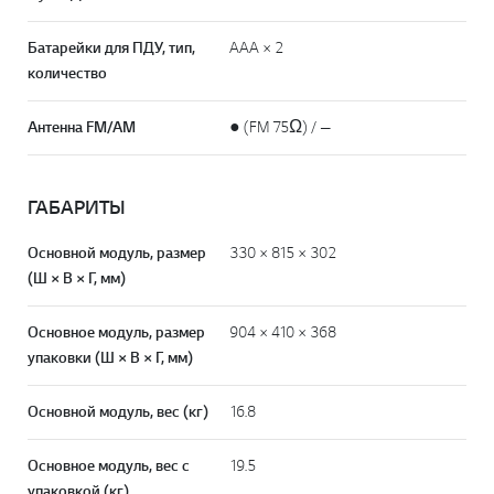
Батарейки для ПДУ, тип,
AAA × 2
количество
Антенна FM/AM
● (FM 75Ω) / —
ГАБАРИТЫ
Основной модуль, размер
330 × 815 × 302
(Ш × В × Г, мм)
Основное модуль, размер
904 × 410 × 368
упаковки (Ш × В × Г, мм)
Основной модуль, вес (кг)
16.8
Основное модуль, вес с
19.5
упаковкой (кг)