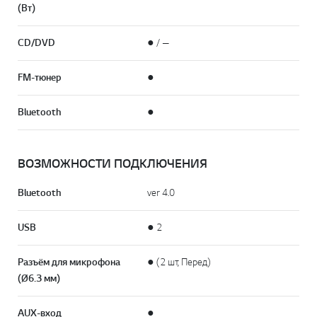
(Вт)
CD/DVD
● / —
FM-тюнер
●
Bluetooth
●
ВОЗМОЖНОСТИ ПОДКЛЮЧЕНИЯ
Bluetooth
ver 4.0
USB
● 2
Разъём для микрофона
● (2 шт, Перед)
(Ø6.3 мм)
AUX-вход
●