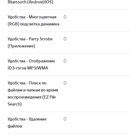
Bluetooth (Android/iOS)
Удобства - Многоцветная
O
(RGB) подсветка динамика
Удобства - Party Strobe
O
(Приложение)
Удобства - Отображение
O
ID3-тэгов MP3/WMA
Удобства - Поиск по
O
файлам и папкам во время
воспроизведения (EZ File
Search)
Перей
Удобства - Удаление
O
файлов