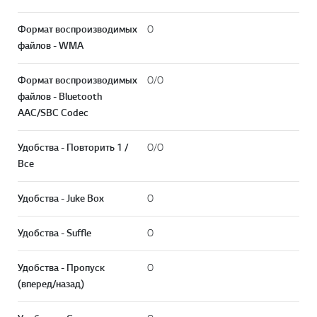
Формат воспроизводимых
O
файлов - WMA
Формат воспроизводимых
O/O
файлов - Bluetooth
AAC/SBC Codec
Удобства - Повторить 1 /
O/O
Все
Удобства - Juke Box
O
Удобства - Suffle
O
Удобства - Пропуск
O
(вперед/назад)