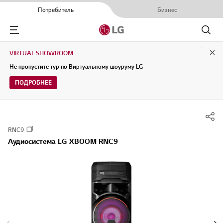
Потребитель
Бизнес
Menu
Поиск
VIRTUAL SHOWROOM
Clo
Не пропустите тур по Виртуальному шоуруму LG
ПОДРОБНЕЕ
RNC9
Аудиосистема LG XBOOM RNC9