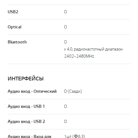
USB2
O
Optical
O
Bluetooth
O
v 4.0, радиочастотный диапазон
2402~2480MHz
ИНТЕРФЕЙСЫ
Аудио вход - Оптический
O (Сзади)
Аудио вход - USB 1
O
Аудио вход - USB 2
O
Аудио вход - Вход для
1шт (Φ6.3)