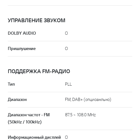
УПРАВЛЕНИЕ ЗВУКОМ
DOLBY AUDIO
O
Пришлушение
O
ПОДДЕРЖКА FM-РАДИО
Тип
PLL
Диапазон
FM, DAB+ (опциоанльно)
Диапазон частот - FM
87.5 ~ 108.0 MHz
(50kHz / 100kHz)
Информационный дисплей
O