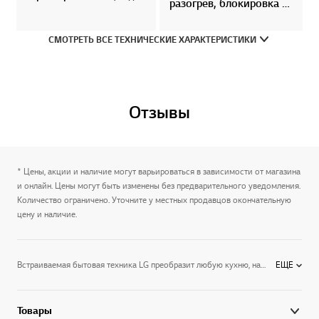
разогрев, блокировка от
детей, индикатор
остаточного тепла
СМОТРЕТЬ ВСЕ ТЕХНИЧЕСКИЕ ХАРАКТЕРИСТИКИ
Отзывы
* Цены, акции и наличие могут варьироваться в зависимости от магазина
и онлайн. Цены могут быть изменены без предварительного уведомления.
Количество ограничено. Уточните у местных продавцов окончательную
цену и наличие.
Встраиваемая бытовая техника LG преобразит любую кухню, наделив ее индивидуальностью.Модельный ряд включает духовые шкафы различной мощности, индукционные и газовые варочные панели, холодильники, которые не требуют разморозки, эффективные вытяжки. Эксклюзивные технологии LG наделяют всю технику индивидуальными чертами, которые выгодно отличают ее от аналогов других производителей.Наши инженеры позаботились о высокой функциональности и безопасности бытовой техники. Поэтому приготовление пищи вызывает у хозяйки только положительные эмоции.
ЕЩЕ
Товары