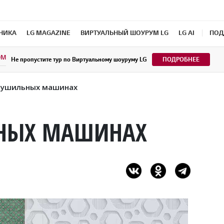
ХНИКА
LG MAGAZINE
ВИРТУАЛЬНЫЙ ШОУРУМ LG
LG AI
ПОД
OM
Не пропустите тур по Виртуальному шоуруму LG
ПОДРОБНЕЕ
 сушильных машинах
ЬНЫХ МАШИНАХ