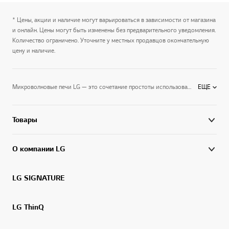
* Цены, акции и наличие могут варьироваться в зависимости от магазина
и онлайн. Цены могут быть изменены без предварительного уведомления.
Количество ограничено. Уточните у местных продавцов окончательную
цену и наличие.
Микроволновые печи LG — это сочетание простоты использования и высокой мощности.Электромагнитные волны в считанные минуты нагревают и размораживают любые продукты, подогревают готовые блюда и помогают готовить оригинальные кулинарные шедевры. Вы можете выбрать компактную микроволновую печь для разморозки и разогрева готовых блюд, или подобрать микроволновку с функциями конвекции и гриля, которая вполне удачно заменяет духовку.Дизайн микроволновых печей на высоте — они хорошо впишутся в интерьер любой кухни, а информативные панели управления помогут быстро выбрать нужный режим готовки.Микроволновые печи LG превращают приготовление пищи в удовольствие и избавляют вас от кухонных хлопот.
ЕЩЕ
Товары
О компании LG
LG SIGNATURE
LG ThinQ