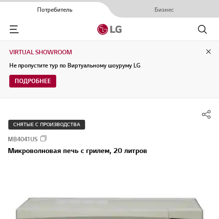
Потребитель
Бизнес
Menu
Поиск
VIRTUAL SHOWROOM
Clo
Не пропустите тур по Виртуальному шоуруму LG
ПОДРОБНЕЕ
СНЯТЫЕ С ПРОИЗВОДСТВА
MB4041US
Микроволновая печь с грилем, 20 литров