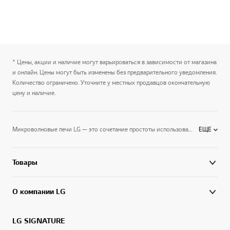
* Цены, акции и наличие могут варьироваться в зависимости от магазина
и онлайн. Цены могут быть изменены без предварительного уведомления.
Количество ограничено. Уточните у местных продавцов окончательную
цену и наличие.
Микроволновые печи LG — это сочетание простоты использования и высокой мощности.Электромагнитные волны в считанные минуты нагревают и размораживают любые продукты, подогревают готовые блюда и помогают готовить оригинальные кулинарные шедевры. Вы можете выбрать компактную микроволновую печь для разморозки и разогрева готовых блюд, или подобрать микроволновку с функциями конвекции и гриля, которая вполне удачно заменяет духовку.Дизайн микроволновых печей на высоте — они хорошо впишутся в интерьер любой кухни, а информативные панели управления помогут быстро выбрать нужный режим готовки.Микроволновые печи LG превращают приготовление пищи в удовольствие и избавляют вас от кухонных хлопот.
ЕЩЕ
Товары
О компании LG
LG SIGNATURE