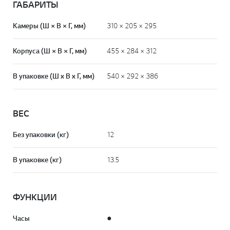
ГАБАРИТЫ
Камеры (Ш × В × Г, мм)
310 × 205 × 295
Корпуса (Ш × В × Г, мм)
455 × 284 × 312
В упаковке (Ш х В х Г, мм)
540 × 292 × 386
ВЕС
Без упаковки (кг)
12
В упаковке (кг)
13.5
ФУНКЦИИ
Часы
●