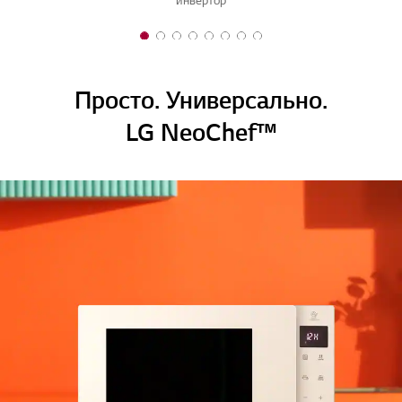
инвертор
1 of 8
2 of 8
3 of 8
4 of 8
5 of 8
6 of 8
7 of 8
8 of 8
Просто. Универсально.
LG NeoChef™