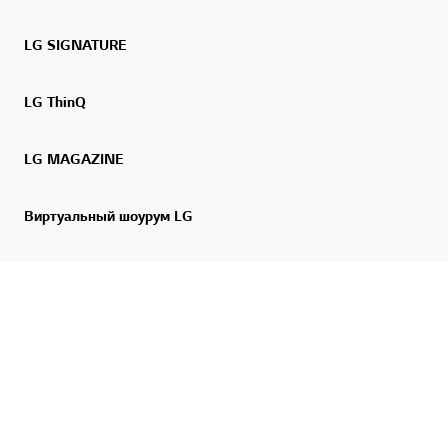
LG SIGNATURE
LG ThinQ
LG MAGAZINE
Перей
Виртуальный шоурум LG
LG AI
Поддержка
Россия, Русский