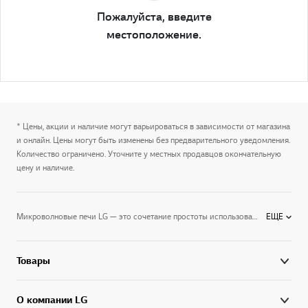
Пожалуйста, введите
местоположение.
* Цены, акции и наличие могут варьироваться в зависимости от магазина
и онлайн. Цены могут быть изменены без предварительного уведомления.
Количество ограничено. Уточните у местных продавцов окончательную
цену и наличие.
Микроволновые печи LG — это сочетание простоты использования и высокой мощности.Электромагнитные волны в считанные минуты нагревают и размораживают любые продукты, подогревают готовые блюда и помогают готовить оригинальные кулинарные шедевры. Вы можете выбрать компактную микроволновую печь для разморозки и разогрева готовых блюд, или подобрать микроволновку с функциями конвекции и гриля, которая вполне удачно заменяет духовку.Дизайн микроволновых печей на высоте — они хорошо впишутся в интерьер любой кухни, а информативные панели управления помогут быстро выбрать нужный режим готовки.Микроволновые печи LG превращают приготовление пищи в удовольствие и избавляют вас от кухонных хлопот.
ЕЩЕ
Товары
О компании LG