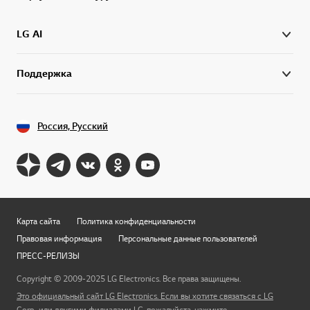
LG AI
Поддержка
Россия, Русский
Карта сайта
Политика конфиденциальности
Правовая информация
Персональные данные пользователей
ПРЕСС-РЕЛИЗЫ
Copyright © 2009-2025 LG Electronics. Все права защищены.
Это официальный сайт LG Electronics. Если вы хотите связаться с LG
Перей
Corp., или другими филиалами LG, пожалуйста, нажмите