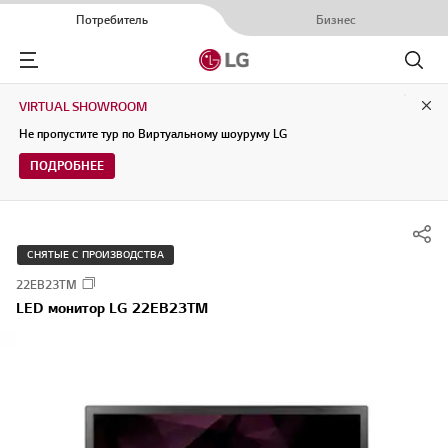
Потребитель
Бизнес
Menu
Поиск
VIRTUAL SHOWROOM
Clo
Не пропустите тур по Виртуальному шоуруму LG
ПОДРОБНЕЕ
СНЯТЫЕ С ПРОИЗВОДСТВА
22EB23TM
LED монитор LG 22EB23TM