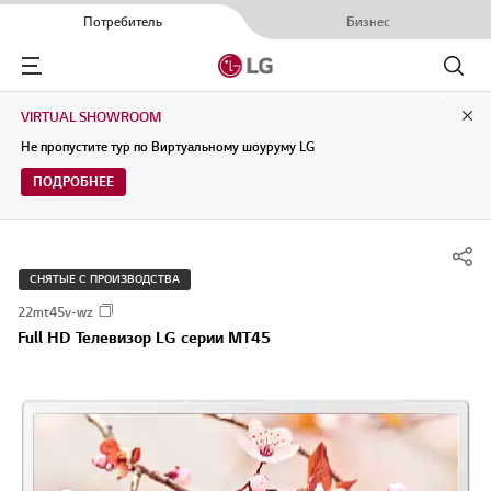
Потребитель
Бизнес
Menu
Поиск
VIRTUAL SHOWROOM
Clo
Не пропустите тур по Виртуальному шоуруму LG
ПОДРОБНЕЕ
СНЯТЫЕ С ПРОИЗВОДСТВА
22mt45v-wz
Full HD Телевизор LG серии MT45