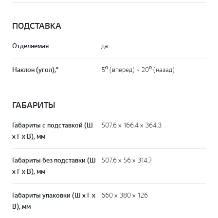
ПОДСТАВКА
Отделяемая
да
Наклон (угол),°
5º (вперед) ~ 20º (назад)
ГАБАРИТЫ
Габариты с подставкой (Ш
507.6 x 166.4 x 364.3
x Г x В), мм
Габариты без подставки (Ш
507.6 x 56 x 314.7
x Г x В), мм
Габариты упаковки (Ш x Г x
660 x 380 x 126
В), мм