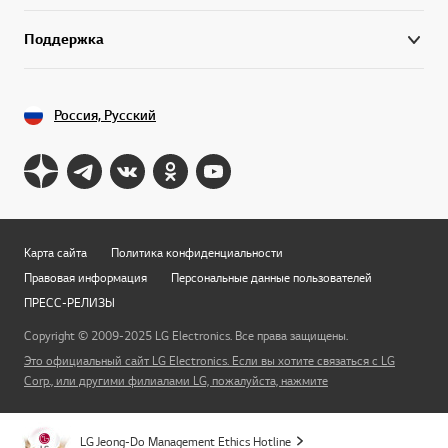
Поддержка
Россия, Русский
Карта сайта
Политика конфиденциальности
Правовая информация
Персональные данные пользователей
ПРЕСС-РЕЛИЗЫ
Copyright © 2009-2025 LG Electronics. Все права защищены.
Это официальный сайт LG Electronics. Если вы хотите связаться с LG
Перей
Corp., или другими филиалами LG, пожалуйста, нажмите
LG Jeong-Do Management Ethics Hotline