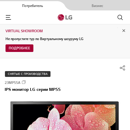
Потребитель
Бизнес
Menu
Поиск
VIRTUAL SHOWROOM
Clo
Не пропустите тур по Виртуальному шоуруму LG
ПОДРОБНЕЕ
СНЯТЫЕ С ПРОИЗВОДСТВА
23MP55A
IPS монитор LG серии MP55