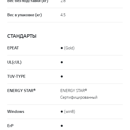
Вес без подставки (кг)
2.8
Вес в упаковке (кг)
4.5
СТАНДАРТЫ
EPEAT
● (Gold)
UL(cUL)
●
TUV-TYPE
●
ENERGY STAR®
ENERGY STAR®
Сертифицированный
Windows
● (win8)
ErP
●