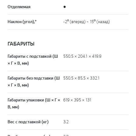
Отделяемая
●
Наклон (угол),°
-2º (вперед) ~ 15º (назад)
ГАБАРИТЫ
Габариты с подставкой (Ш
550.5 × 204.1 × 419.9
× Г × В, мм)
Габариты без подставки (Ш
550.5 × 85.5 × 332.1
× Г × В, мм)
Габариты упаковки (Ш × Г ×
619 × 395 × 131
В, мм)
Вес с подставкой (кг)
3.2