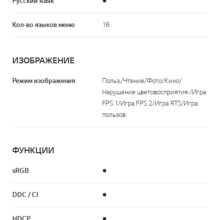
Русский язык
●
Кол-во языков меню
18
ИЗОБРАЖЕНИЕ
Режим изображения
Польз./Чтение/Фото/Кино/
Нарушение цветовосприятия /Игра
FPS 1/Игра FPS 2/Игра RTS/Игра
пользов.
ФУНКЦИИ
sRGB
●
DDC / CI
●
HDCP
●