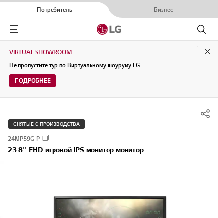
Потребитель
Бизнес
Menu
Поиск
VIRTUAL SHOWROOM
Clo
Не пропустите тур по Виртуальному шоуруму LG
ПОДРОБНЕЕ
СНЯТЫЕ С ПРОИЗВОДСТВА
24MP59G-P
23.8'' FHD игровой IPS монитор монитор