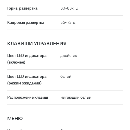
Гориз. развертка
30~83кГц
Кадровая развертка
56~75Гц
КЛАВИШИ УПРАВЛЕНИЯ
Цвет LED индикатора
джойстик
(включен)
Цвет LED индикатора
белый
(режим ожидания)
Расположение клавиш
мигающий белый
МЕНЮ