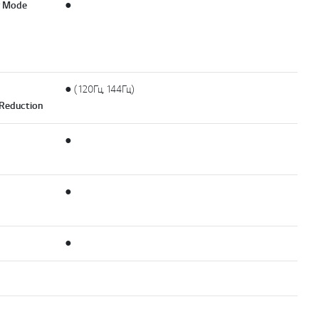
r Mode
●
● (120Гц, 144Гц)
Reduction
●
●
●