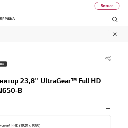
Бизнес
ДЕРЖКА
Поис
Close
ТВА
итор 23,8'' UltraGear™ Full HD
N650-B
сплей FHD (1920 x 1080)