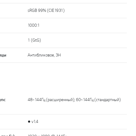
sRGB 99% (CIE1931)
1000:1
1 (GtG)
ицы
Антибликовое, 3H
ync
48~144Гц (расширенный); 60~144Гц (стандартный)
● v1.4