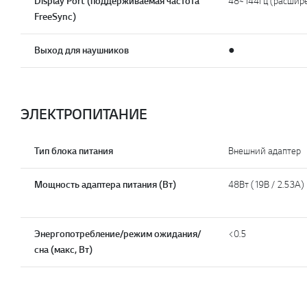
Display Port (поддерживаемая частота
48~144Гц (расшире
FreeSync)
Выход для наушников
●
ЭЛЕКТРОПИТАНИЕ
Тип блока питания
Внешний адаптер
Мощность адаптера питания (Вт)
48Вт (19В / 2.53А)
Энергопотребление/режим ожидания/
<0.5
сна (макс, Вт)