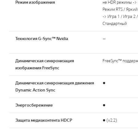
Режим изображения
не HDR режимы -> И
Режим RTS / Яркий
-> Игра 1 / Игра 2
Стандартный
Технология G-Sync™ Nvidia
—
Динамическая синхронизация
FreeSync™ поддерж
изображения FreeSync
Динамическая синхронизация движения
●
Dynamic Action Sync
Энергосбережение
●
Защита медиаконтента HDCP
● (v2.2)