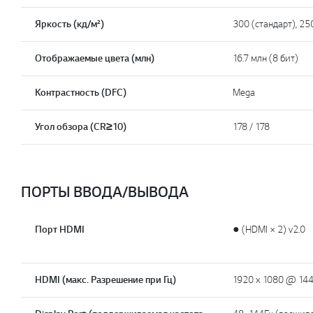
Яркость (кд/м²)
300 (стандарт), 25
Отображаемые цвета (млн)
16.7 млн (8 бит)
Контрастность (DFC)
Mega
Угол обзора (CR≥10)
178 / 178
ПОРТЫ ВВОДА/ВЫВОДА
Порт HDMI
● (HDMI × 2) v2.0
HDMI (макс. Разрешение при Гц)
1920 x 1080 @ 14