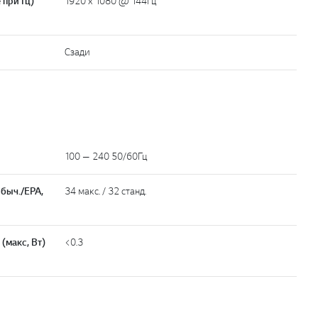
 при Гц)
1920 x 1080 @ 144Гц
Сзади
100 — 240 50/60Гц
быч./EPA,
34 макс. / 32 станд.
(макс, Вт)
<0.3