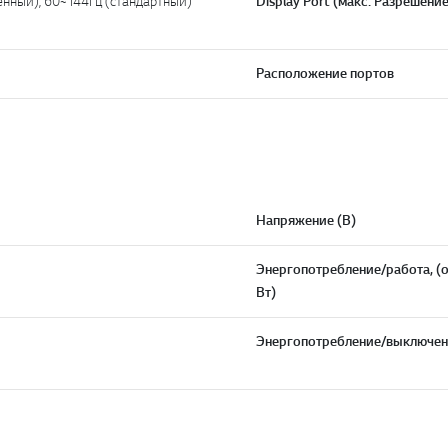
нный); 60~144Гц (стандартный)
Display Port (макс. Разрешение
Расположение портов
Напряжение (В)
Энергопотребление/работа, (о
Вт)
Энергопотребление/выключен 