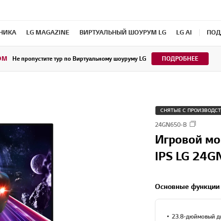
ХНИКА
LG MAGAZINE
ВИРТУАЛЬНЫЙ ШОУРУМ LG
LG AI
ПОД
OM
Не пропустите тур по Виртуальному шоуруму LG
ПОДРОБНЕЕ
СНЯТЫЕ С ПРОИЗВОДС
24GN650-B
Игровой мон
IPS LG 24G
Основные функции
23.8-дюймовый ди