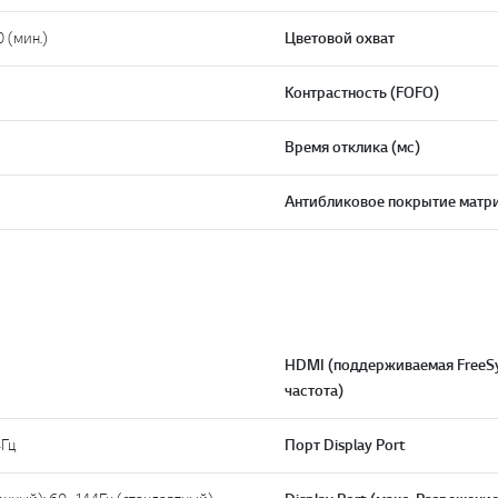
0 (мин.)
Цветовой охват
Контрастность (FOFO)
Время отклика (мс)
Антибликовое покрытие матр
HDMI (поддерживаемая FreeS
частота)
4Гц
Порт Display Port