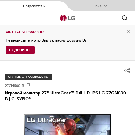
Потребитель
Бизнес
Menu
Поиск
VIRTUAL SHOWROOM
Clo
Не пропустите тур по Виртуальному шоуруму LG
ПОДРОБНЕЕ
СНЯТЫЕ С ПРОИЗВОДСТВА
27GN600-B
Игровой монитор 27'' UltraGear™ Full HD IPS LG 27GN600-
B | G-SYNC®