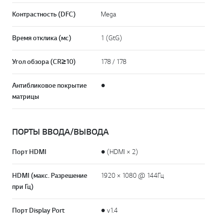
Контрастность (DFC)
Mega
Время отклика (мс)
1 (GtG)
Угол обзора (CR≥10)
178 / 178
Антибликовое покрытие
●
матрицы
ПОРТЫ ВВОДА/ВЫВОДА
Порт HDMI
● (HDMI × 2)
HDMI (макс. Разрешение
1920 × 1080 @ 144Гц
при Гц)
Порт Display Port
● v1.4