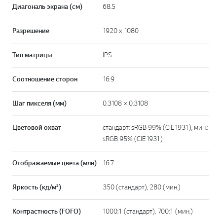
Диагональ экрана (см)
68.5
Разрешение
1920 x 1080
Тип матрицы
IPS
Соотношение сторон
16:9
Шаг пикселя (мм)
0.3108 × 0.3108
Цветовой охват
стандарт: sRGB 99% (CIE1931), мин.:
sRGB 95% (CIE1931)
Отображаемые цвета (млн)
16.7
Яркость (кд/м²)
350 (стандарт), 280 (мин.)
Контрастность (FOFO)
1000:1 (стандарт), 700:1 (мин.)