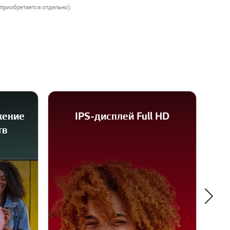
приобретается отдельно).
жение
IPS-дисплей Full HD
тв