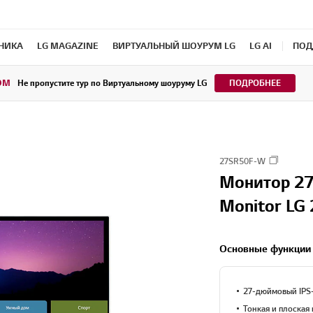
ХНИКА
LG MAGAZINE
ВИРТУАЛЬНЫЙ ШОУРУМ LG
LG AI
ПОД
OM
Не пропустите тур по Виртуальному шоуруму LG
ПОДРОБНЕЕ
27SR50F-W
Монитор 27'
Monitor LG
Основные функции
27-дюймовый IPS-
Тонкая и плоская