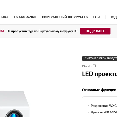
ХНИКА
LG MAGAZINE
ВИРТУАЛЬНЫЙ ШОУРУМ LG
LG AI
ПОД
OM
Не пропустите тур по Виртуальному шоуруму LG
ПОДРОБНЕЕ
СНЯТЫЕ С ПРОИЗВОДС
PA72G
LED проект
Основные функции
Разрешение WXGA
Яркость 700 ANSI