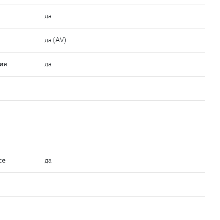
да
да (AV)
ия
да
ce
да