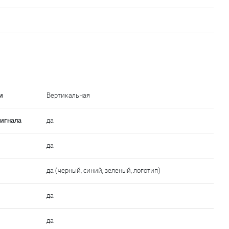
и
Вертикальная
сигнала
да
да
да (черный, синий, зеленый, логотип)
да
да