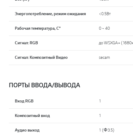
Энергопотребление, режим ожидания
<0.5Вт
Рабочая температура, C°
0 ~ 40
Сигнал: RGB
до WSXGA+ (1680
Сигнал: Композитный Видео
secam
ПОРТЫ ВВОДА/ВЫВОДА
Вход RGB
1
Композитный вход
1
Аудио выход
1 (Φ3.5)