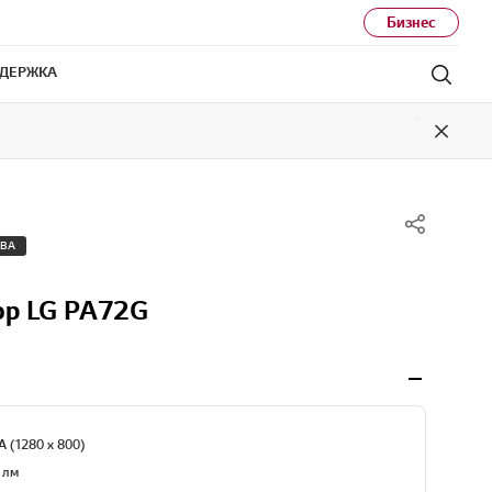
Бизнес
ДЕРЖКА
Поис
Close
ТВА
ор LG PA72G
 (1280 x 800)
 лм