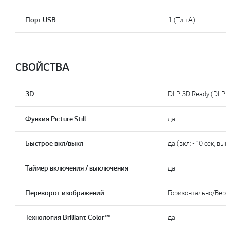
Порт USB
1 (Тип A)
СВОЙСТВА
3D
DLP 3D Ready (DLP 
Функия Picture Still
да
Быстрое вкл/выкл
да (вкл: ~10 сек, в
Таймер включения / выключения
да
Переворот изображений
Горизонтально/Ве
Технология Brilliant Color™
да