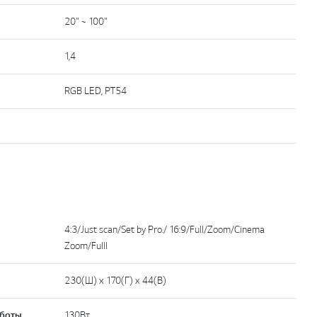
20" ~ 100"
1,4
RGB LED, PT54
4:3/Just scan/Set by Pro./ 16:9/Full/Zoom/Cinema
Zoom/Fulll
230(Ш) x 170(Г) x 44(В)
аботы
130Вт