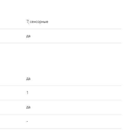
7, сенсорные
да
да
1
да
-