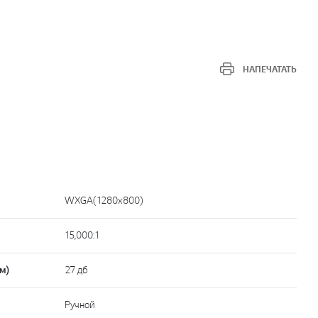
НАПЕЧАТАТЬ
WXGA(1280x800)
15,000:1
м)
27 дб
Ручной