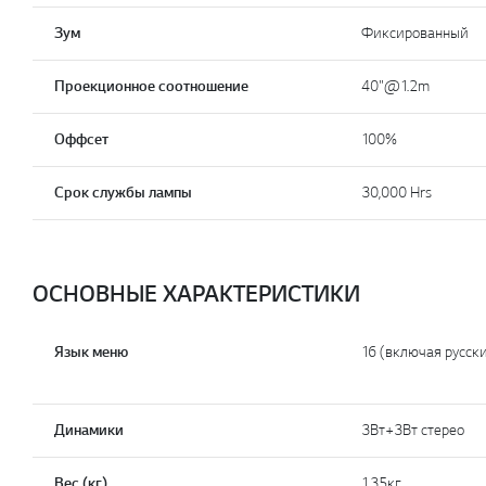
Зум
Фиксированный
Проекционное соотношение
40"@1.2m
Оффсет
100%
Срок службы лампы
30,000 Hrs
ОСНОВНЫЕ ХАРАКТЕРИСТИКИ
Язык меню
16 (включая русск
Динамики
3Вт+3Вт стерео
Вес (кг)
1.35кг