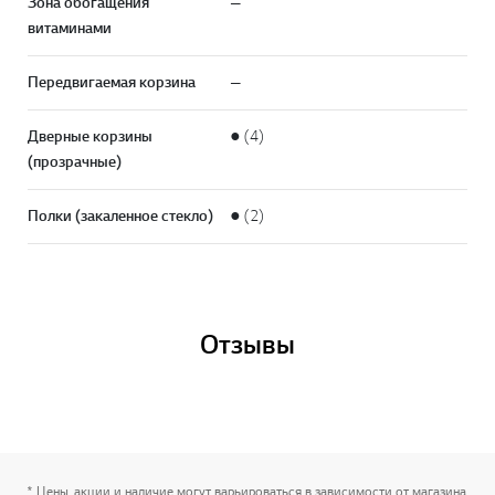
Зона обогащения
—
витаминами
Передвигаемая корзина
—
Дверные корзины
● (4)
(прозрачные)
Полки (закаленное стекло)
● (2)
Отзывы
* Цены, акции и наличие могут варьироваться в зависимости от магазина