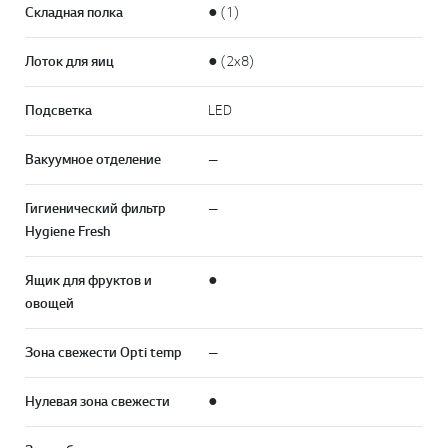
Складная полка
● (1)
Лоток для яиц
● (2х8)
Подсветка
LED
Вакуумное отделение
—
Гигиенический фильтр
—
Hygiene Fresh
Ящик для фруктов и
●
овощей
Зона свежести Opti temp
—
Нулевая зона свежести
●