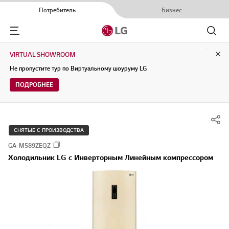
Потребитель
Бизнес
Menu
Поиск
VIRTUAL SHOWROOM
Clo
Не пропустите тур по Виртуальному шоуруму LG
ПОДРОБНЕЕ
СНЯТЫЕ С ПРОИЗВОДСТВА
GA-M589ZEQZ
Холодильник LG c Инверторным Линейным компрессором