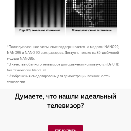
*Полнодиапазонное затемнение поддерживается на моделях NANO99,
NANO95 и NANO 90 всех размеров. Доступно только на 86-дюймовой
модели NANO85.
*В качестве обычного телевизора для сравнения используются LG UHD
без технологии NanoCell.
*Изображения смоделированы для демонстрации возможностей
технологии.
Думаете, что нашли идеальный
телевизор?
ГДЕ КУПИТЬ