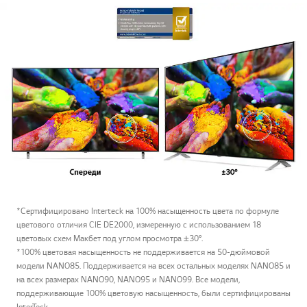
*Сертифицировано Interteck на 100% насыщенность цвета по формуле
цветового отличия CIE DE2000, измеренную с использованием 18
цветовых схем Макбет под углом просмотра ±30°.
*100% цветовая насыщенность не поддерживается на 50-дюймовой
модели NANO85. Поддерживается на всех остальных моделях NANO85 и
на всех размерах NANO90, NANO95 и NANO99. Все модели,
поддерживающие 100% цветовую насыщенность, были сертифицированы
InterTeck.