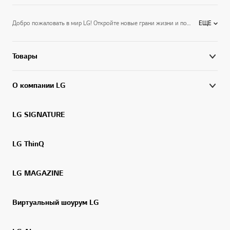
Добро пожаловать в мир LG! Откройте новые грани жизни и подготовьтесь к лучшим ее моментам вместе с LG. Высокие стандарты качества и забота о потребителе — наша ответственность и гордость. Цель LG в России и мире – использовать технологии будущего сегодня, расширить функциональные возможности техники, улучшить управление и дизайн. Энергоэффективные, мощные и бесшумные бытовые приборы LG экономят ваши деньги и создают комфорт. На официальном сайте представлены решения для дома и офиса от телевизоров, холодильников и мониторов до климатической и аудиотехники. Узнайте больше о электронике LG на официальном сайте.
ЕЩЕ
Товары
О компании LG
LG SIGNATURE
LG ThinQ
LG MAGAZINE
Виртуальный шоурум LG