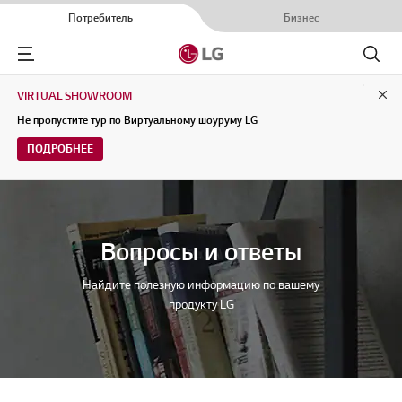
Потребитель
Бизнес
Menu
Поиск
VIRTUAL SHOWROOM
Clo
Не пропустите тур по Виртуальному шоуруму LG
ПОДРОБНЕЕ
Вопросы и ответы
Найдите полезную информацию по вашему
продукту LG