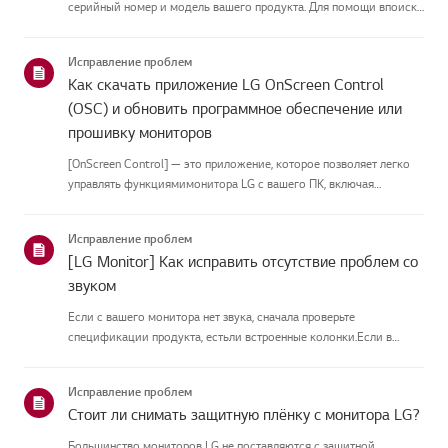
серийный номер и модель вашего продукта. Для помощи впоиске
информации о вашем продукте выберите продукт LG из
приведённых нижекатегорий.Выберите свой продуктЭто
Исправление проблем
руководство создано...
Как скачать приложение LG OnScreen Control
(OSC) и обновить программное обеспечение или
прошивку мониторов
[OnScreen Control] — это приложение, которое позволяет легко
управлять функциямимонитора LG с вашего ПК, включая
разделение экрана, настройки монитора иобновления
программного обеспечения или прошивки.Вы можете скачать
Исправление проблем
приложение для вашей ...
[LG Monitor] Как исправить отсутствие проблем со
звуком
Если с вашего монитора нет звука, сначала проверьте
спецификации продукта, естьли встроенные колонки.Если в
вашем мониторе встроенные колонки, но звука всё равно нет,
проверьтеподключения сигнальных кабелей (HDMI, DP, USB-C) и
Исправление проблем
настройки зву...
Стоит ли снимать защитную плёнку с монитора LG?
Большинство мониторов LG не поставляются с защитной