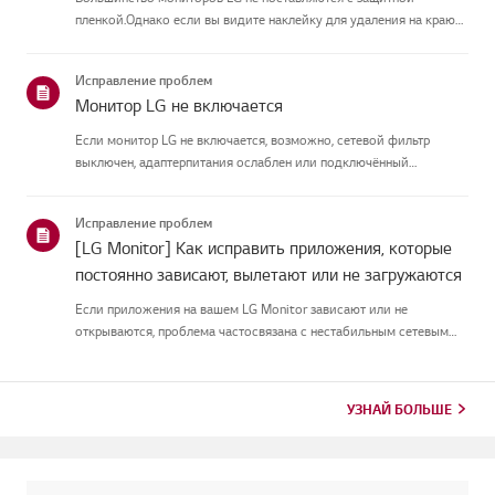
пленкой.Однако если вы видите наклейку для удаления на краю
экрана или печатный текст наэкране при включении, там
присутствует защитная плёнка. Пожалуйста, удалите еготолько в
Исправление проблем
таких случая...
Монитор LG не включается
Если монитор LG не включается, возможно, сетевой фильтр
выключен, адаптерпитания ослаблен или подключённый
компьютер находится в спящем режиме.Сначала подключите
другое устройство к удлинителю, чтобы убедиться, что оно естьв
Исправление проблем
питании.Затем п...
[LG Monitor] Как исправить приложения, которые
постоянно зависают, вылетают или не загружаются
Если приложения на вашем LG Monitor зависают или не
открываются, проблема частосвязана с нестабильным сетевым
соединением.Проверьте кабельные соединения между
монитором и роутером, затем проверьтестатус сети в меню
[Настройки] монитора.Попр...
УЗНАЙ БОЛЬШЕ