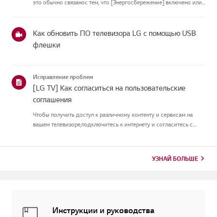
это обычно связанос тем, что [Энергосбережение] включено или
[Picture Mode] настроен неправильно.Используйте пульт, чтобы
установить [Energy Saving Step] в [Off], затем измените[P...
Как обновить ПО телевизора LG с помощью USB
флешки
Исправление проблем
[LG TV] Как согласиться на пользовательские
соглашения
Чтобы получить доступ к различному контенту и сервисам на
вашем телевизоре,подключитесь к интернету и согласитесь с
пользовательскими соглашениями.Если процесс соглашения
провалился, сначала проверьте интернет-соединение
вашеготелевизора и ...
УЗНАЙ БОЛЬШЕ
Инструкции и руководства