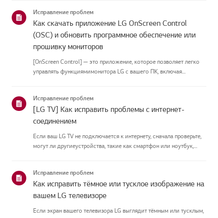
приведённых нижекатегорий.Выберите свой продуктЭто
Исправление проблем
руководство создано...
Как скачать приложение LG OnScreen Control
(OSC) и обновить программное обеспечение или
прошивку мониторов
[OnScreen Control] — это приложение, которое позволяет легко
управлять функциямимонитора LG с вашего ПК, включая
разделение экрана, настройки монитора иобновления
программного обеспечения или прошивки.Вы можете скачать
Исправление проблем
приложение для вашей ...
[LG TV] Как исправить проблемы с интернет-
соединением
Если ваш LG TV не подключается к интернету, сначала проверьте,
могут ли другиеустройства, такие как смартфон или ноутбук,
подключаться к той же сети.Если ни одно устройство не может
подключиться, скорее всего, проблема в вашемроутере или ин...
Исправление проблем
Как исправить тёмное или тусклое изображение на
вашем LG телевизоре
Если экран вашего телевизора LG выглядит тёмным или тусклым,