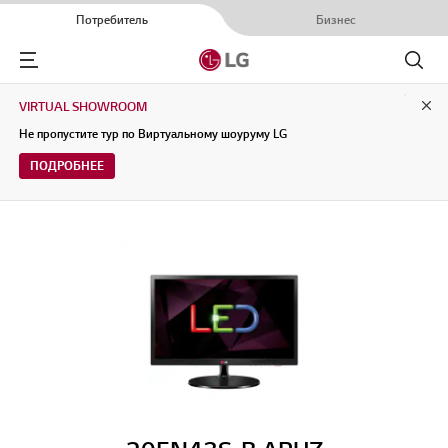
Потребитель
Бизнес
Menu
Поиск
VIRTUAL SHOWROOM
Clo
Не пропустите тур по Виртуальному шоуруму LG
ПОДРОБНЕЕ