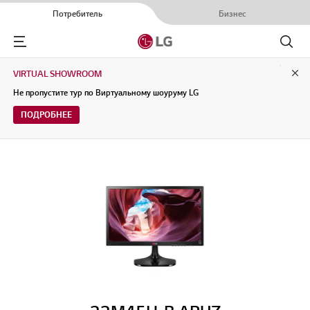
Потребитель
Бизнес
Menu
Поиск
VIRTUAL SHOWROOM
Clo
Не пропустите тур по Виртуальному шоуруму LG
ПОДРОБНЕЕ