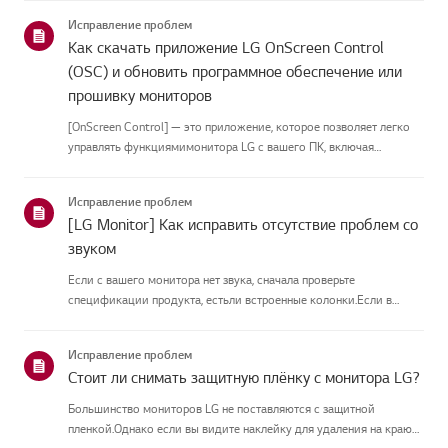
приведённых нижекатегорий.Выберите свой продуктЭто
Исправление проблем
руководство создано...
Как скачать приложение LG OnScreen Control
(OSC) и обновить программное обеспечение или
прошивку мониторов
[OnScreen Control] — это приложение, которое позволяет легко
управлять функциямимонитора LG с вашего ПК, включая
разделение экрана, настройки монитора иобновления
программного обеспечения или прошивки.Вы можете скачать
Исправление проблем
приложение для вашей ...
[LG Monitor] Как исправить отсутствие проблем со
звуком
Если с вашего монитора нет звука, сначала проверьте
спецификации продукта, естьли встроенные колонки.Если в
вашем мониторе встроенные колонки, но звука всё равно нет,
проверьтеподключения сигнальных кабелей (HDMI, DP, USB-C) и
Исправление проблем
настройки зву...
Стоит ли снимать защитную плёнку с монитора LG?
Большинство мониторов LG не поставляются с защитной
пленкой.Однако если вы видите наклейку для удаления на краю