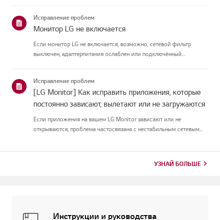
экрана или печатный текст наэкране при включении, там
присутствует защитная плёнка. Пожалуйста, удалите еготолько в
Исправление проблем
таких случая...
Монитор LG не включается
Если монитор LG не включается, возможно, сетевой фильтр
выключен, адаптерпитания ослаблен или подключённый
компьютер находится в спящем режиме.Сначала подключите
другое устройство к удлинителю, чтобы убедиться, что оно естьв
Исправление проблем
питании.Затем п...
[LG Monitor] Как исправить приложения, которые
постоянно зависают, вылетают или не загружаются
Если приложения на вашем LG Monitor зависают или не
открываются, проблема частосвязана с нестабильным сетевым
соединением.Проверьте кабельные соединения между
монитором и роутером, затем проверьтестатус сети в меню
[Настройки] монитора.Попр...
УЗНАЙ БОЛЬШЕ
Инструкции и руководства