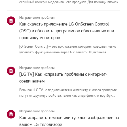
серийный номер и модель вашего продукта. Для помощи впоиске
информации о вашем продукте выберите продукт LG из
приведённых нижекатегорий.Выберите свой продуктЭто
Исправление проблем
руководство создано...
Как скачать приложение LG OnScreen Control
(OSC) и обновить программное обеспечение или
прошивку мониторов
[OnScreen Control] — это приложение, которое позволяет легко
управлять функциямимонитора LG с вашего ПК, включая
разделение экрана, настройки монитора иобновления
программного обеспечения или прошивки.Вы можете скачать
Исправление проблем
приложение для вашей ...
[LG TV] Как исправить проблемы с интернет-
соединением
Если ваш LG TV не подключается к интернету, сначала проверьте,
могут ли другиеустройства, такие как смартфон или ноутбук,
подключаться к той же сети.Если ни одно устройство не может
подключиться, скорее всего, проблема в вашемроутере или ин...
Исправление проблем
Как исправить тёмное или тусклое изображение на
вашем LG телевизоре