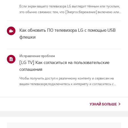
Если экран вашего телевизора LG выглядит тёмным или тусклым,
это обычно связанос тем, что [Энергосбережение] включено или
[Picture Mode] настроен неправильно.Используйте пульт, чтобы
установить [Energy Saving Step] в [Off], затем измените[P...
Как обновить ПО телевизора LG с помощью USB
флешки
Исправление проблем
[LG TV] Как согласиться на пользовательские
соглашения
Чтобы получить доступ к различному контенту и сервисам на
вашем телевизоре,подключитесь к интернету и согласитесь с
пользовательскими соглашениями.Если процесс соглашения
провалился, сначала проверьте интернет-соединение
вашеготелевизора и ...
УЗНАЙ БОЛЬШЕ