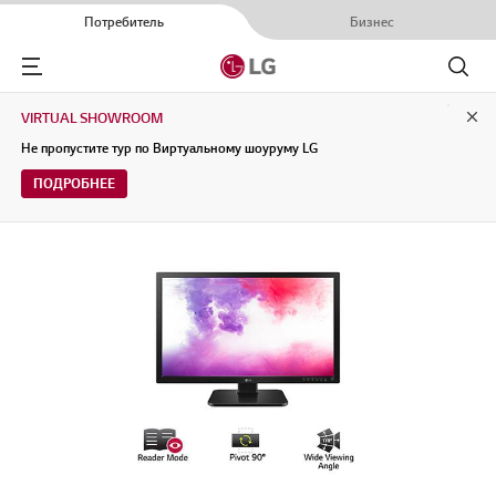
Потребитель
Бизнес
Menu
Поиск
VIRTUAL SHOWROOM
Clo
Не пропустите тур по Виртуальному шоуруму LG
ПОДРОБНЕЕ