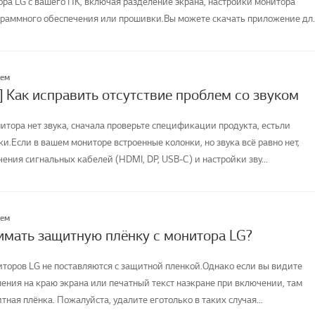
а LG с вашего ПК, включая разделение экрана, настройки монитора
раммного обеспечения или прошивки.Вы можете скачать приложение дл
лем
] Как исправить отсутствие проблем со звуком
итора нет звука, сначала проверьте спецификации продукта, естьли
и.Если в вашем мониторе встроенные колонки, но звука всё равно нет,
ния сигнальных кабелей (HDMI, DP, USB-C) и настройки зву...
лем
имать защитную плёнку с монитора LG?
торов LG не поставляются с защитной пленкой.Однако если вы видите
ления на краю экрана или печатный текст наэкране при включении, там
тная плёнка. Пожалуйста, удалите еготолько в таких случая...