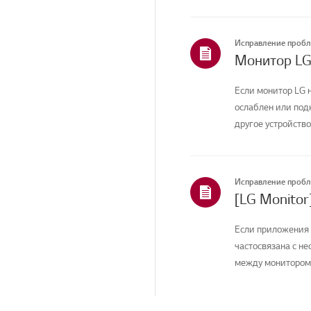
Исправление проб
Монитор LG
Если монитор LG 
ослаблен или по
другое устройство
Исправление проб
Если приложения 
частосвязана с н
между монитором 
монитора.Попр...