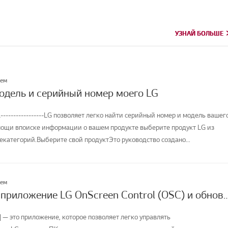
УЗНАЙ БОЛЬШЕ
УЗНАЙ БОЛЬШЕ
лем
модель и серийный номер моего LG
-----------------LG позволяет легко найти серийный номер и модель вашег
мощи впоиске информации о вашем продукте выберите продукт LG из
категорий.Выберите свой продуктЭто руководство создано...
лем
Как скачать приложение LG OnScreen Control (OSC) и обновить программное о
] — это приложение, которое позволяет легко управлять