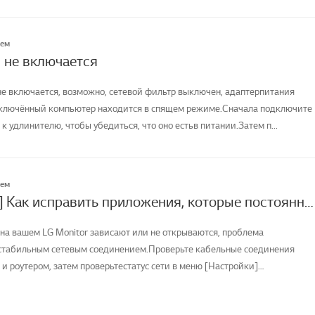
лем
 не включается
не включается, возможно, сетевой фильтр выключен, адаптерпитания
дключённый компьютер находится в спящем режиме.Сначала подключите
 к удлинителю, чтобы убедиться, что оно естьв питании.Затем п...
лем
[LG Monitor] Как исправить приложения, которые постоянно зависают, вылетают или не загружаются
на вашем LG Monitor зависают или не открываются, проблема
естабильным сетевым соединением.Проверьте кабельные соединения
и роутером, затем проверьтестатус сети в меню [Настройки]