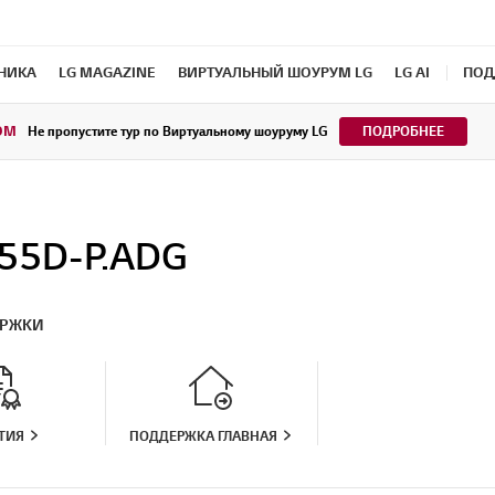
ХНИКА
LG MAGAZINE
ВИРТУАЛЬНЫЙ ШОУРУМ LG
LG AI
ПОД
OM
Не пропустите тур по Виртуальному шоуруму LG
ПОДРОБНЕЕ
55D-P.ADG
ЕРЖКИ
ТИЯ
ПОДДЕРЖКА ГЛАВНАЯ