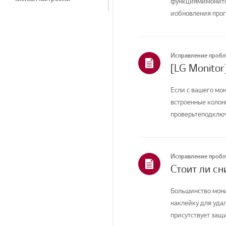
функциямимонитор
иобновления прог
Установка/Подключение
вашей ...
Телеканалы/Сети/
Приложения
Исправление проб
Продажи / Продвижение
[LG Monitor
/ Установка /
Спецификация
Если с вашего мон
встроенные колонк
проверьтеподключе
Исправление проб
Стоит ли сн
Большинство мони
наклейку для уда
присутствует защи