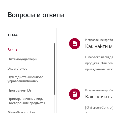
Вопросы и ответы
ТЕМА
Исправление проб
Как найти 
Все
С первого взгляда
Питание/адаптеры
продукта. Для по
Экран/Голос
приведённых ниже
Пульт дистанционного
управления/Кнопки
Программы LG
Исправление проб
Прибор/Внешний вид/
Посторонние предметы
[OnScreen Control
Меню/Настройки