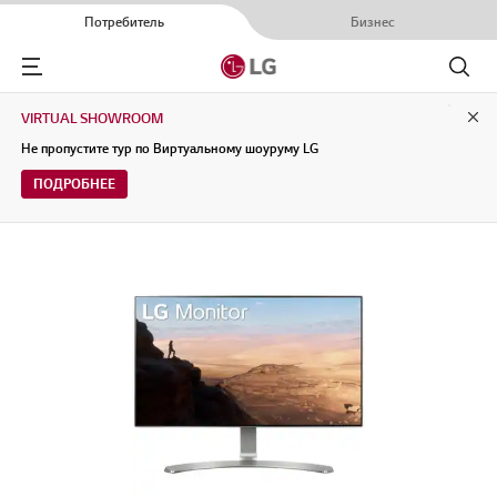
Потребитель
Бизнес
Menu
Поиск
VIRTUAL SHOWROOM
Clo
Не пропустите тур по Виртуальному шоуруму LG
ПОДРОБНЕЕ