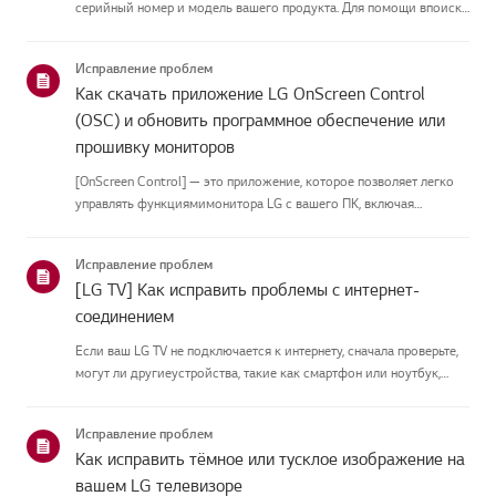
серийный номер и модель вашего продукта. Для помощи впоиске
информации о вашем продукте выберите продукт LG из
приведённых нижекатегорий.Выберите свой продуктЭто
Исправление проблем
руководство создано...
Как скачать приложение LG OnScreen Control
(OSC) и обновить программное обеспечение или
прошивку мониторов
[OnScreen Control] — это приложение, которое позволяет легко
управлять функциямимонитора LG с вашего ПК, включая
разделение экрана, настройки монитора иобновления
программного обеспечения или прошивки.Вы можете скачать
Исправление проблем
приложение для вашей ...
[LG TV] Как исправить проблемы с интернет-
соединением
Если ваш LG TV не подключается к интернету, сначала проверьте,
могут ли другиеустройства, такие как смартфон или ноутбук,
подключаться к той же сети.Если ни одно устройство не может
подключиться, скорее всего, проблема в вашемроутере или ин...
Исправление проблем
Как исправить тёмное или тусклое изображение на
вашем LG телевизоре