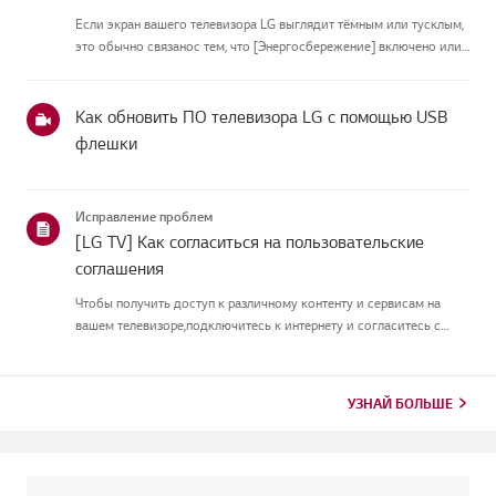
Если экран вашего телевизора LG выглядит тёмным или тусклым,
это обычно связанос тем, что [Энергосбережение] включено или
[Picture Mode] настроен неправильно.Используйте пульт, чтобы
установить [Energy Saving Step] в [Off], затем измените[P...
Как обновить ПО телевизора LG с помощью USB
флешки
Исправление проблем
[LG TV] Как согласиться на пользовательские
соглашения
Чтобы получить доступ к различному контенту и сервисам на
вашем телевизоре,подключитесь к интернету и согласитесь с
пользовательскими соглашениями.Если процесс соглашения
провалился, сначала проверьте интернет-соединение
вашеготелевизора и ...
УЗНАЙ БОЛЬШЕ