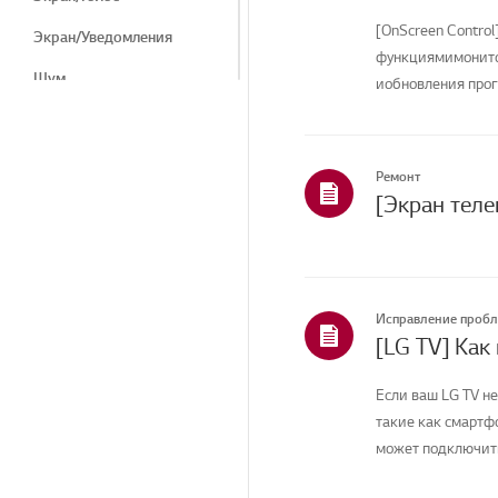
[OnScreen Control
Экран/Уведомления
функциямимонитор
Шум
иобновления прог
вашей ...
Тепло/запах
Косметические
средства/внешний вид
Ремонт
Пульт дистанционного
управления/Кнопки
Программы LG
Меню/Настройки
Исправление проб
[LG TV] Как
Прибор/Внешний вид/
Посторонние предметы
Если ваш LG TV не
Подключение/Установка
такие как смартфо
может подключитьс
Установка/Подключение
Телеканалы/Сети/