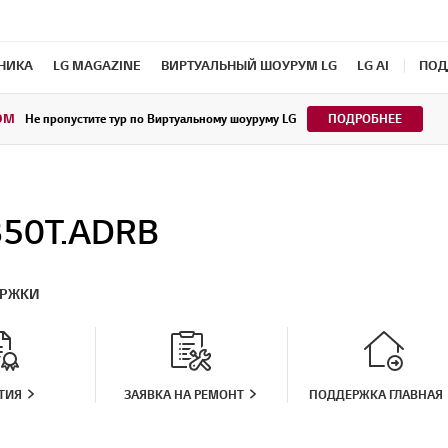
ХНИКА
LG MAGAZINE
ВИРТУАЛЬНЫЙ ШОУРУМ LG
LG AI
ПОД
OM
Не пропустите тур по Виртуальному шоуруму LG
ПОДРОБНЕЕ
350T.ADRB
ЕРЖКИ
ТИЯ
ЗАЯВКА НА РЕМОНТ
ПОДДЕРЖКА ГЛАВНАЯ