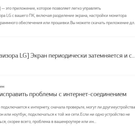
] — это приложение, которое позволяет легко управлять
а LG с вашего ПК, включая разделение экрана, настройки монитора
раммного обеспечения или прошивки.Вы можете скачать приложение дл
[Экран телевизора LG] Экран периодически затемняется 
лем
 исправить проблемы с интернет-соединением
 подключается к интернету, сначала проверьте, могут ли другиеустройства
н или ноутбук, подключаться к той же сети.Если ни одно устройство не
я, скорее всего, проблема в вашемроутере или ин...