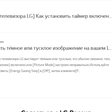
[Настройки телевизора LG] Как установить таймер включения/выключения?
лем
Как исправить тёмное или тусклое изображение на вашем LG
о телевизора LG выглядит тёмным или тусклым, это обычно связанос тем,
жение] включено или [Picture Mode] настроен неправильно.Используйте
овить [Energy Saving Step] в [Off], затем измените[P...