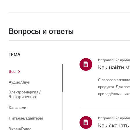
Вопросы и ответы
ТЕМА
Исправление проб
Как найти 
Все
С первого взгляда
Аудио/Звук
продукта. Для по
Электроэнергия /
приведённых ниже
Электричество
Каналами
Питание/адаптеры
Исправление проб
Экран/Голос