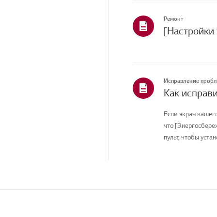
Приложения
Ремонт
Главная/ThinQ/Сеть/
Приложения
Продажи / Продвижение
/ Установка /
Спецификация
Статус ремонта/
Исправление проб
проблема
Услуги по уборке
Если экран вашег
Другое
что [Энергосбере
пульт, чтобы устан