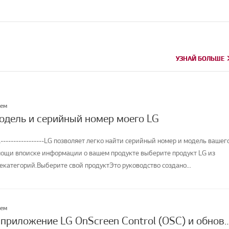
УЗНАЙ БОЛЬШЕ
УЗНАЙ БОЛЬШЕ
лем
модель и серийный номер моего LG
-----------------LG позволяет легко найти серийный номер и модель вашег
мощи впоиске информации о вашем продукте выберите продукт LG из
категорий.Выберите свой продуктЭто руководство создано...
лем
Как скачать приложение LG OnScreen Control (OSC) и обновить программное о