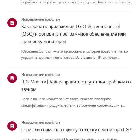
серийный номер и модель вашего продукта. Для помощи впоиске
информации о вашем продукте выберите продукт LG из
приведённых нижекатегорий.Выберите свой продуктЭто
Исправление проблем
руководство создано...
Как скачать приложение LG OnScreen Control
(OSC) и обновить программное обеспечение или
прошивку мониторов
[OnScreen Control] — это приложение, которое позволяет легко
управлять функциямимонитора LG с вашего ПК, включая
разделение экрана, настройки монитора иобновления
программного обеспечения или прошивки.Вы можете скачать
Исправление проблем
приложение для вашей ...
[LG Monitor] Как исправить отсутствие проблем со
звуком
Если с вашего монитора нет звука, сначала проверьте
спецификации продукта, естьли встроенные колонки.Если в
вашем мониторе встроенные колонки, но звука всё равно нет,
проверьтеподключения сигнальных кабелей (HDMI, DP, USB-C) и
Исправление проблем
настройки зву...
Стоит ли снимать защитную плёнку с монитора LG?
Большинство мониторов LG не поставляются с защитной