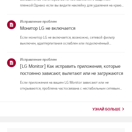
пленкой.Однако если вы видите наклейку для удаления на краю
экрана или печатный текст наэкране при включении, там
присутствует защитная плёнка. Пожалуйста, удалите еготолько в
Исправление проблем
таких случая...
Монитор LG не включается
Если монитор LG не включается, возможно, сетевой фильтр
выключен, адаптерпитания ослаблен или подключённый
компьютер находится в спящем режиме.Сначала подключите
другое устройство к удлинителю, чтобы убедиться, что оно естьв
Исправление проблем
питании.Затем п...
[LG Monitor] Как исправить приложения, которые
постоянно зависают, вылетают или не загружаются
Если приложения на вашем LG Monitor зависают или не
открываются, проблема частосвязана с нестабильным сетевым
соединением.Проверьте кабельные соединения между
монитором и роутером, затем проверьтестатус сети в меню
[Настройки] монитора.Попр...
УЗНАЙ БОЛЬШЕ