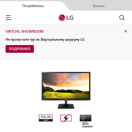
Потребитель
Бизнес
Menu
Поиск
VIRTUAL SHOWROOM
Clo
Не пропустите тур по Виртуальному шоуруму LG
ПОДРОБНЕЕ