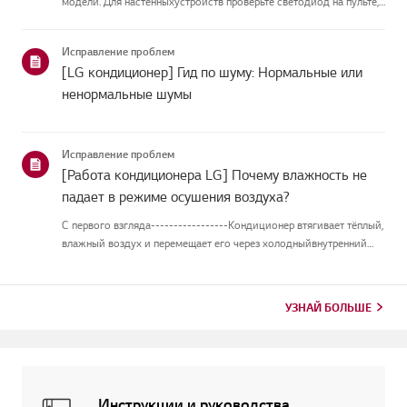
модели. Для настенныхустройств проверьте светодиод на пульте,
а модели с подставкой отображают их напанели или
светодиоде.Смотрите примеры и инструкции по чтению
Исправление проблем
кодов.Как проверить ...
[LG кондиционер] Гид по шуму: Нормальные или
ненормальные шумы
Исправление проблем
[Работа кондиционера LG] Почему влажность не
падает в режиме осушения воздуха?
С первого взгляда-----------------Кондиционер втягивает тёплый,
влажный воздух и перемещает его через холодныйвнутренний
теплообменник. Когда воздух проходит над теплообменником,
оностывает, и влага в воздухе превращается в капли воды на по...
УЗНАЙ БОЛЬШЕ
Инструкции и руководства