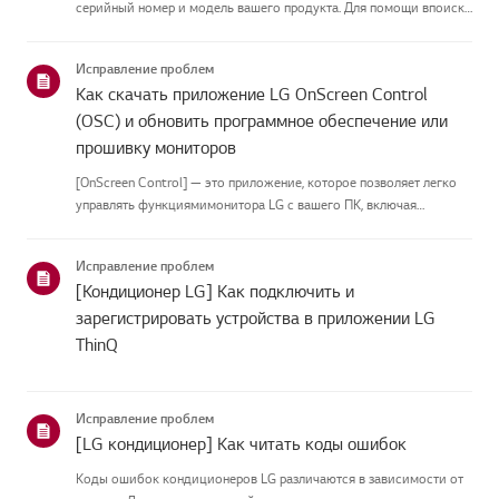
серийный номер и модель вашего продукта. Для помощи впоиске
информации о вашем продукте выберите продукт LG из
приведённых нижекатегорий.Выберите свой продуктЭто
Исправление проблем
руководство создано...
Как скачать приложение LG OnScreen Control
(OSC) и обновить программное обеспечение или
прошивку мониторов
[OnScreen Control] — это приложение, которое позволяет легко
управлять функциямимонитора LG с вашего ПК, включая
разделение экрана, настройки монитора иобновления
программного обеспечения или прошивки.Вы можете скачать
Исправление проблем
приложение для вашей ...
[Кондиционер LG] Как подключить и
зарегистрировать устройства в приложении LG
ThinQ
Исправление проблем
[LG кондиционер] Как читать коды ошибок
Коды ошибок кондиционеров LG различаются в зависимости от