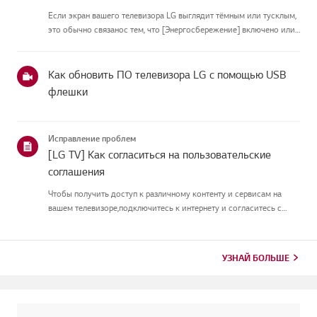
Если экран вашего телевизора LG выглядит тёмным или тусклым,
это обычно связанос тем, что [Энергосбережение] включено или
[Picture Mode] настроен неправильно.Используйте пульт, чтобы
установить [Energy Saving Step] в [Off], затем измените[P...
Как обновить ПО телевизора LG с помощью USB
флешки
Исправление проблем
[LG TV] Как согласиться на пользовательские
соглашения
Чтобы получить доступ к различному контенту и сервисам на
вашем телевизоре,подключитесь к интернету и согласитесь с
пользовательскими соглашениями.Если процесс соглашения
провалился, сначала проверьте интернет-соединение
вашеготелевизора и ...
УЗНАЙ БОЛЬШЕ