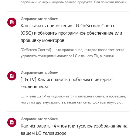
серийный номер и модель вашего продукта. Для помощи впоиске
информации о вашем продукте выберите продукт LG из
приведённых нижекатегорий.Выберите свой продуктЭто
Исправление проблем
руководство создано...
Как скачать приложение LG OnScreen Control
(OSC) и обновить программное обеспечение или
прошивку мониторов
[OnScreen Control] — это приложение, которое позволяет легко
управлять функциямимонитора LG с вашего ПК, включая
разделение экрана, настройки монитора иобновления
программного обеспечения или прошивки.Вы можете скачать
Исправление проблем
приложение для вашей ...
[LG TV] Как исправить проблемы с интернет-
соединением
Если ваш LG TV не подключается к интернету, сначала проверьте,
могут ли другиеустройства, такие как смартфон или ноутбук,
подключаться к той же сети.Если ни одно устройство не может
подключиться, скорее всего, проблема в вашемроутере или ин...
Исправление проблем
Как исправить тёмное или тусклое изображение на
вашем LG телевизоре