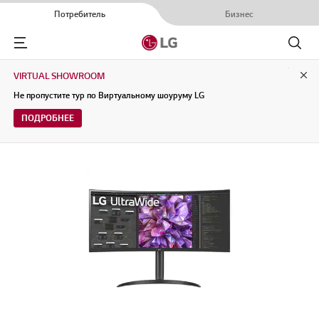
Потребитель
Бизнес
Menu
Поиск
VIRTUAL SHOWROOM
Clo
Не пропустите тур по Виртуальному шоуруму LG
ПОДРОБНЕЕ