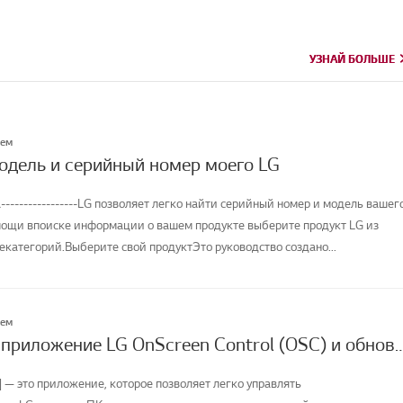
УЗНАЙ БОЛЬШЕ
УЗНАЙ БОЛЬШЕ
лем
модель и серийный номер моего LG
-----------------LG позволяет легко найти серийный номер и модель вашег
мощи впоиске информации о вашем продукте выберите продукт LG из
категорий.Выберите свой продуктЭто руководство создано...
лем
Как скачать приложение LG OnScreen Control (OSC) и обновить программное о
] — это приложение, которое позволяет легко управлять