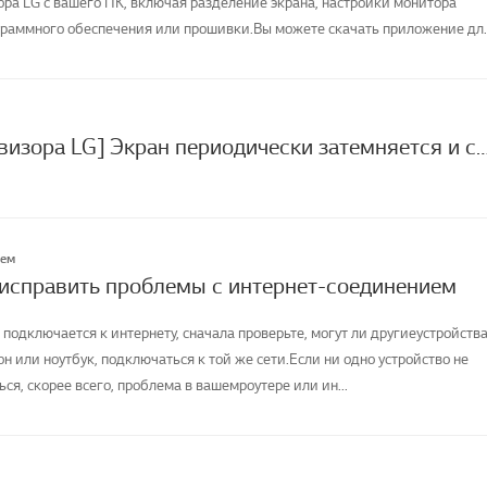
а LG с вашего ПК, включая разделение экрана, настройки монитора
раммного обеспечения или прошивки.Вы можете скачать приложение дл
[Экран телевизора LG] Экран периодически затемняется 
лем
 исправить проблемы с интернет-соединением
 подключается к интернету, сначала проверьте, могут ли другиеустройства
н или ноутбук, подключаться к той же сети.Если ни одно устройство не
я, скорее всего, проблема в вашемроутере или ин...