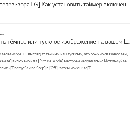
[Настройки телевизора LG] Как установить таймер включения/выключения?
лем
Как исправить тёмное или тусклое изображение на вашем LG
о телевизора LG выглядит тёмным или тусклым, это обычно связанос тем,
жение] включено или [Picture Mode] настроен неправильно.Используйте
овить [Energy Saving Step] в [Off], затем измените[P...