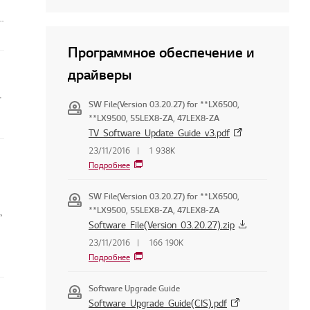
я
Программное обеспечение и
драйверы
и становится ярче
SW File(Version 03.20.27) for **LX6500,
**LX9500, 55LEX8-ZA, 47LEX8-ZA
TV_Software_Update_Guide_v3.pdf
23/11/2016
1 938K
Подробнее
SW File(Version 03.20.27) for **LX6500,
**LX9500, 55LEX8-ZA, 47LEX8-ZA
,
Software_File(Version_03.20.27).zip
23/11/2016
166 190K
Подробнее
Software Upgrade Guide
Software_Upgrade_Guide(CIS).pdf