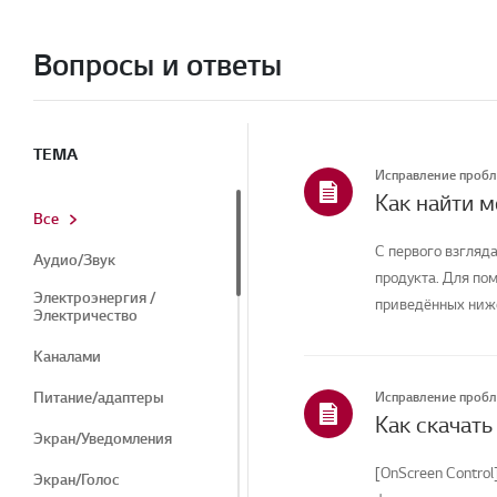
Вопросы и ответы
ТЕМА
Исправление проб
Как найти 
Все
С первого взгляда
Аудио/Звук
продукта. Для по
Электроэнергия /
приведённых ниже
Электричество
Каналами
Питание/адаптеры
Исправление проб
Экран/Уведомления
[OnScreen Control
Экран/Голос