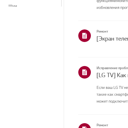
функциямимонитор
Шум
иобновления прог
вашей ...
Тепло/запах
Косметические
средства/внешний вид
Ремонт
Пульт дистанционного
управления/Кнопки
Программы LG
Прибор/Внешний вид/
Исправление проб
Посторонние предметы
[LG TV] Как
Меню/Настройки
Если ваш LG TV не
Подключение/Установка
такие как смартфо
может подключитьс
Установка/Подключение
Телеканалы/Сети/
Приложения
Ремонт
Главная/ThinQ/Сеть/